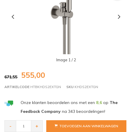
Image
1
/ 2
555,00
671,55
ARTIKELCODE
HTBKHDS2EXTGN
SKU
KHDS2EXTGN
Onze klanten beoordelen ons met een
8,6
op
The
Feedback Company
na
343
beoordelingen!
-
+
TOEVOEGEN AAN WINKELWAGEN