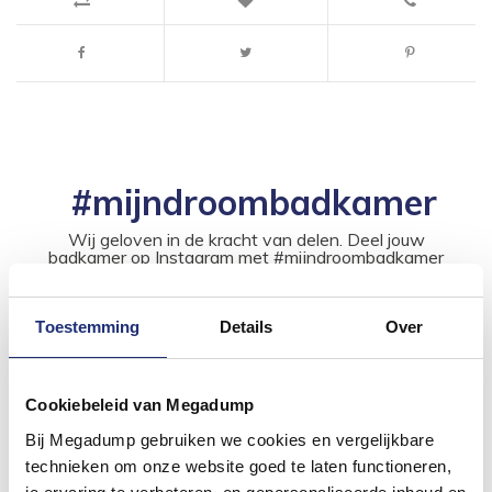
#mijndroombadkamer
Wij geloven in de kracht van delen. Deel jouw
badkamer op Instagram met #mijndroombadkamer
en tag @megadumpnl. Samen bouwen we een
inspirerende omgeving vol met unieke
badkamerstijlen. Doe je mee?
Toestemming
Details
Over
Cookiebeleid van Megadump
Bij Megadump gebruiken we cookies en vergelijkbare
technieken om onze website goed te laten functioneren,