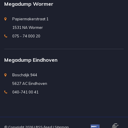
Megadump Wormer
Papiermakerstraat 1
1531 NA Wormer
075 - 74 000 20
Megadump Eindhoven
Boschdijk 944
5627 AC Eindhoven
040-741 00 41
© Copyright 2026 |
RSS-feed
|
Sitemap