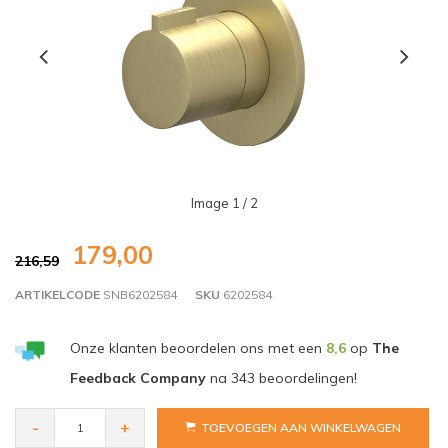
Image
1
/ 2
179,00
216,59
ARTIKELCODE
SNB6202584
SKU
6202584
Onze klanten beoordelen ons met een
8,6
op
The
Feedback Company
na
343
beoordelingen!
-
+
TOEVOEGEN AAN WINKELWAGEN