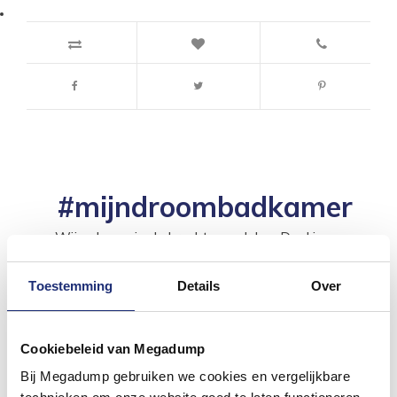
#mijndroombadkamer
Wij geloven in de kracht van delen. Deel jouw
badkamer op Instagram met #mijndroombadkamer
en tag @megadumpnl. Samen bouwen we een
inspirerende omgeving vol met unieke
Toestemming
Details
Over
badkamerstijlen. Doe je mee?
Cookiebeleid van Megadump
Bij Megadump gebruiken we cookies en vergelijkbare