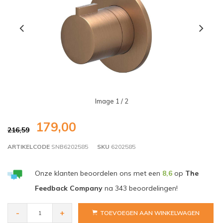
Image
1
/ 2
179,00
216,59
ARTIKELCODE
SNB6202585
SKU
6202585
Onze klanten beoordelen ons met een
8,6
op
The
Feedback Company
na
343
beoordelingen!
-
+
TOEVOEGEN AAN WINKELWAGEN