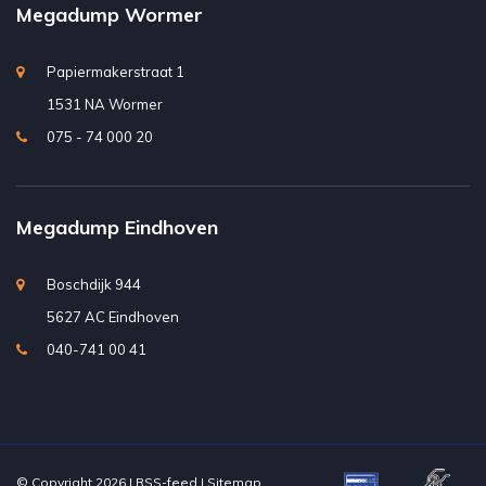
Megadump Wormer
Papiermakerstraat 1
1531 NA Wormer
075 - 74 000 20
Megadump Eindhoven
Boschdijk 944
5627 AC Eindhoven
040-741 00 41
© Copyright 2026 |
RSS-feed
|
Sitemap