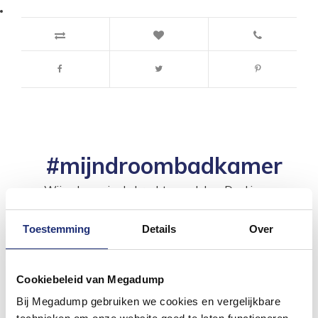
#mijndroombadkamer
Wij geloven in de kracht van delen. Deel jouw
badkamer op Instagram met #mijndroombadkamer
en tag @megadumpnl. Samen bouwen we een
inspirerende omgeving vol met unieke
Toestemming
Details
Over
badkamerstijlen. Doe je mee?
Cookiebeleid van Megadump
Bij Megadump gebruiken we cookies en vergelijkbare