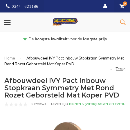
0
0344 - 621186
rijs
Gratis
bezorgd vanaf € 150
Home
Afbouwdeel IVY Pact Inbouw Stopkraan Symmetry Met
Rond Rozet Geborsteld Mat Koper PVD
Terug
Afbouwdeel IVY Pact Inbouw
Stopkraan Symmetry Met Rond
Rozet Geborsteld Mat Koper PVD
0 reviews
LEVERTIJD
BINNEN 5 (WERK)DAGEN GELEVERD