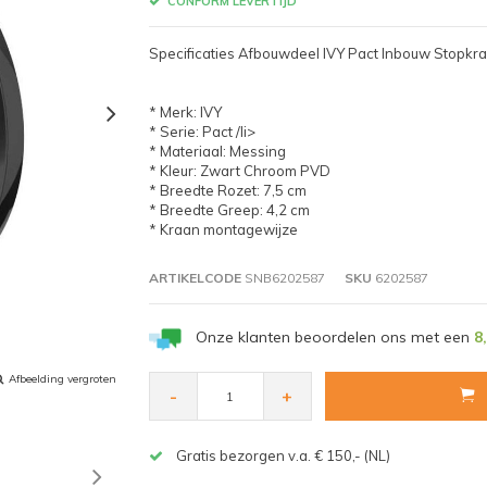
CONFORM LEVERTIJD
Specificaties Afbouwdeel IVY Pact Inbouw Stopk
* Merk: IVY
* Serie: Pact /li>
* Materiaal: Messing
* Kleur: Zwart Chroom PVD
* Breedte Rozet: 7,5 cm
* Breedte Greep: 4,2 cm
* Kraan montagewijze
ARTIKELCODE
SNB6202587
SKU
6202587
Onze klanten beoordelen ons met een
8
Afbeelding vergroten
-
+
Gratis bezorgen v.a. € 150,- (NL)