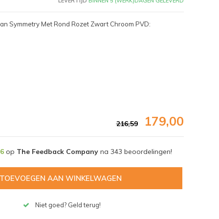
LEVERTIJD
BINNEN 5 (WERK)DAGEN GELEVERD
raan Symmetry Met Rond Rozet Zwart Chroom PVD:
179,00
216,59
,6
op
The Feedback Company
na
343
beoordelingen!
Afbeelding vergroten
TOEVOEGEN AAN WINKELWAGEN
Niet goed? Geld terug!