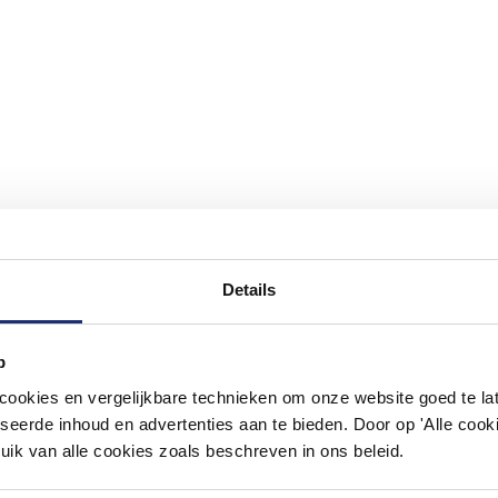
Details
#mijndroombadkamer
p
ouw badkamer op Instagram met #mijndroombadkamer en tag @m
okies en vergelijkbare technieken om onze website goed te late
omgeving vol met unieke badkamerstijlen. Doe je mee?
seerde inhoud en advertenties aan te bieden. Door op 'Alle cooki
uik van alle cookies zoals beschreven in ons beleid.