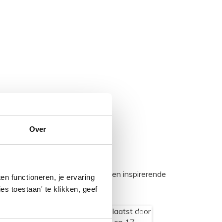
Over
egadumpnl. Samen bouwen we een inspirerende
n functioneren, je ervaring
es toestaan' te klikken, geef