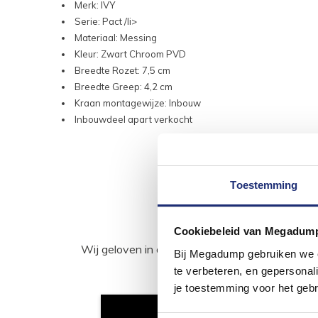
Merk: IVY
Serie: Pact /li>
Materiaal: Messing
Kleur: Zwart Chroom PVD
Breedte Rozet: 7,5 cm
Breedte Greep: 4,2 cm
Kraan montagewijze: Inbouw
Inbouwdeel apart verkocht
Toestemming
Cookiebeleid van Megadum
Wij geloven in de kracht van delen. Deel j
Bij Megadump gebruiken we co
te verbeteren, en gepersonali
je toestemming voor het gebr