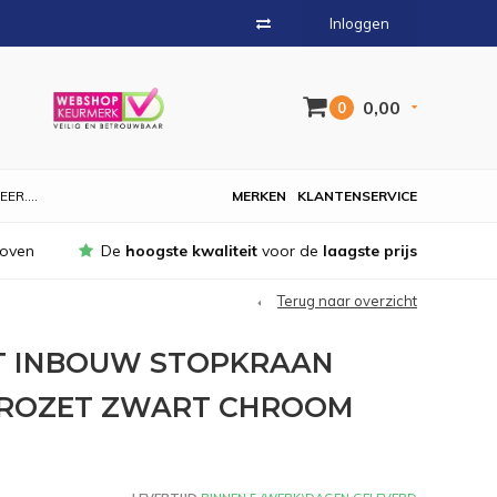
Inloggen
0,00
0
EER....
MERKEN
KLANTENSERVICE
hoven
De
hoogste kwaliteit
voor de
laagste prijs
Terug naar overzicht
T INBOUW STOPKRAAN
 ROZET ZWART CHROOM