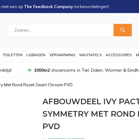
s met een
op
The Feedback Company
na
beoordelingen!
TOILETTEN
LIGBADEN
VERWARMING
WASTAFELS
ACCESSOIRES
M
nktijd
1000m2
showrooms in Tiel, Dalen, Wormer & Eind
ry Met Rond Rozet Zwart Chroom PVD
AFBOUWDEEL IVY PAC
SYMMETRY MET ROND
PVD