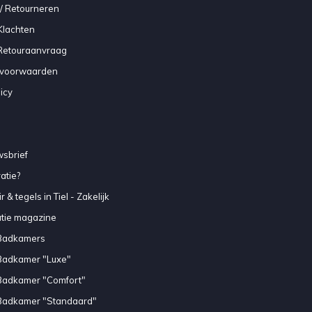
/ Retourneren
Klachten
 Retouraanvraag
voorwaarden
icy
sbrief
atie?
 & tegels in Tiel - Zakelijk
atie magazine
Badkamers
Badkamer "Luxe"
Badkamer "Comfort"
Badkamer "Standaard"