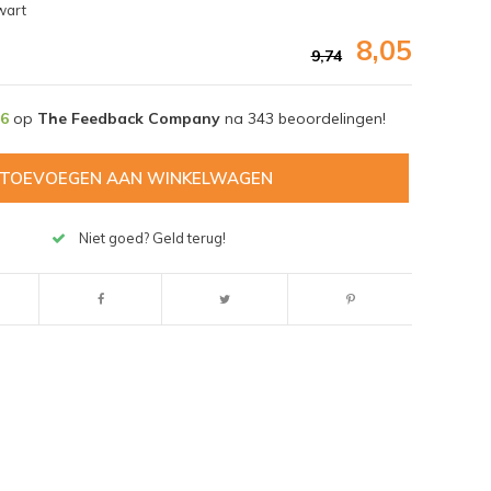
wart
8,05
9,74
,6
op
The Feedback Company
na
343
beoordelingen!
TOEVOEGEN AAN WINKELWAGEN
Niet goed? Geld terug!
Afbeelding vergroten