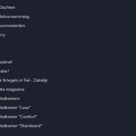
Klachten
 Retouraanvraag
voorwaarden
icy
sbrief
atie?
 & tegels in Tiel - Zakelijk
atie magazine
Badkamers
Badkamer "Luxe"
Badkamer "Comfort"
Badkamer "Standaard"