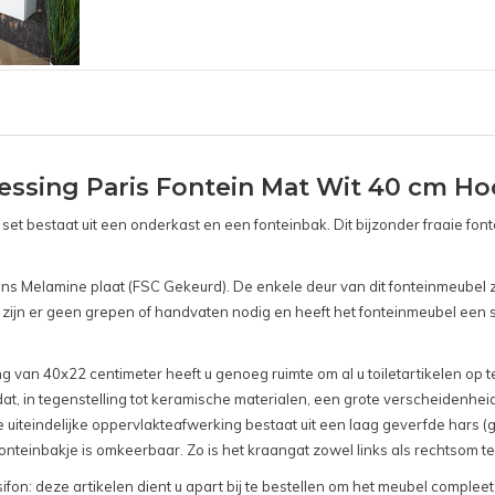
ssing Paris Fontein Mat Wit 40 cm Hoo
e set bestaat uit een onderkast en een fonteinbak. Dit bijzonder fraaie 
Melamine plaat (FSC Gekeurd). De enkele deur van dit fonteinmeubel zij
r zijn er geen grepen of handvaten nodig en heeft het fonteinmeubel ee
van 40x22 centimeter heeft u genoeg ruimte om al u toiletartikelen op te b
dat, in tegenstelling tot keramische materialen, een grote verscheidenhe
iteindelijke oppervlakteafwerking bestaat uit een laag geverfde hars (
nteinbakje is omkeerbaar. Zo is het kraangat zowel links als rechtsom te
fon: deze artikelen dient u apart bij te bestellen om het meubel complee