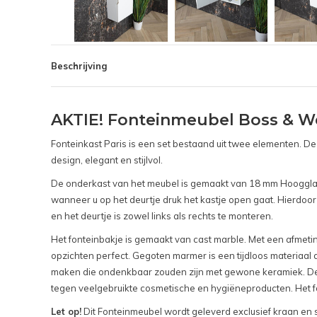
Beschrijving
AKTIE! Fonteinmeubel Boss & We
Fonteinkast Paris is een set bestaand uit twee elementen. D
design, elegant en stijlvol.
De onderkast van het meubel is gemaakt van 18 mm Hoogglans 
wanneer u op het deurtje druk het kastje open gaat. Hierdoo
en het deurtje is zowel links als rechts te monteren.
Het fonteinbakje is gemaakt van cast marble. Met een afmeting 
opzichten perfect. Gegoten marmer is een tijdloos materiaal 
maken die ondenkbaar zouden zijn met gewone keramiek. De u
tegen veelgebruikte cosmetische en hygiëneproducten. Het fo
Let op!
Dit Fonteinmeubel wordt geleverd exclusief kraan en si