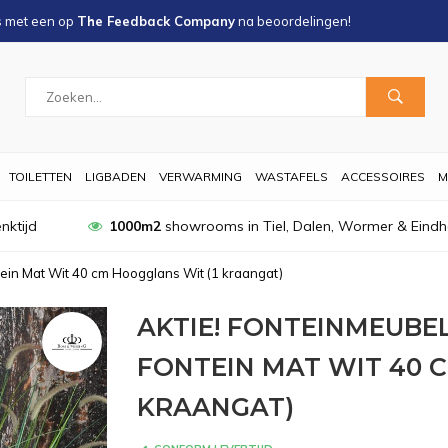
s met een
op
The Feedback Company
na
beoordelingen!
TOILETTEN
LIGBADEN
VERWARMING
WASTAFELS
ACCESSOIRES
M
nktijd
1000m2
showrooms in Tiel, Dalen, Wormer & Eind
ein Mat Wit 40 cm Hoogglans Wit (1 kraangat)
AKTIE! FONTEINMEUBEL
FONTEIN MAT WIT 40 
KRAANGAT)