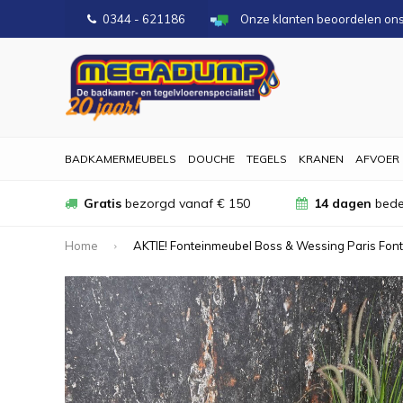
0344 - 621186
Onze klanten beoordelen on
BADKAMERMEUBELS
DOUCHE
TEGELS
KRANEN
AFVOER
Gratis
bezorgd vanaf € 150
14 dagen
bede
Home
AKTIE! Fonteinmeubel Boss & Wessing Paris Font