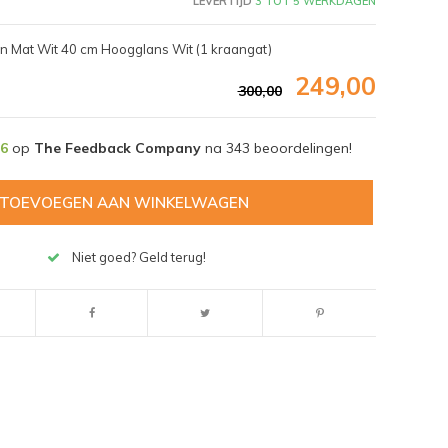
LEVERTIJD
3 TOT 5 WERKDAGEN
n Mat Wit 40 cm Hoogglans Wit (1 kraangat)
249,00
300,00
,6
op
The Feedback Company
na
343
beoordelingen!
TOEVOEGEN AAN WINKELWAGEN
Niet goed? Geld terug!
Afbeelding vergroten