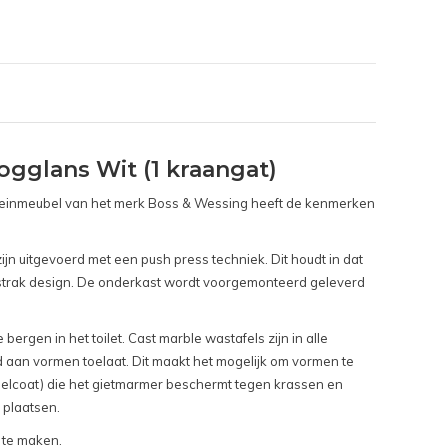
gglans Wit (1 kraangat)
fonteinmeubel van het merk Boss & Wessing heeft de kenmerken
n uitgevoerd met een push press techniek. Dit houdt in dat
n strak design. De onderkast wordt voorgemonteerd geleverd
ergen in het toilet. Cast marble wastafels zijn in alle
id aan vormen toelaat. Dit maakt het mogelijk om vormen te
gelcoat) die het gietmarmer beschermt tegen krassen en
 plaatsen.
t te maken.