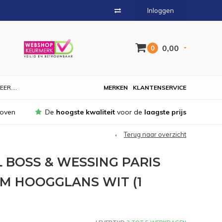
Inloggen
0,00
0
EER....
MERKEN
KLANTENSERVICE
hoven
De
hoogste kwaliteit
voor de
laagste prijs
Terug naar overzicht
 BOSS & WESSING PARIS
CM HOOGGLANS WIT (1