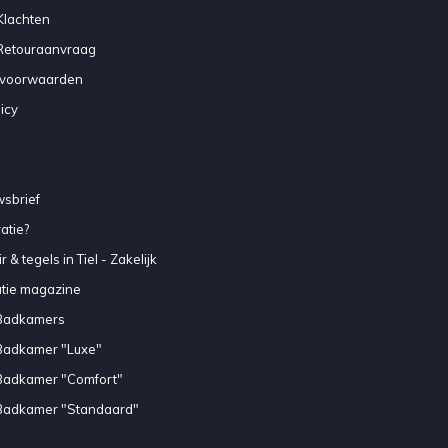
Klachten
 Retouraanvraag
voorwaarden
icy
sbrief
atie?
 & tegels in Tiel - Zakelijk
atie magazine
Badkamers
Badkamer "Luxe"
Badkamer "Comfort"
Badkamer "Standaard"