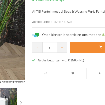
CONFORM LEVERTIJD
AKTIE! Fonteinmeubel Boss & Wessing Paris Fontei
ARTIKELCODE
33768-161520
Onze klanten beoordelen ons met een
8
-
+
Gratis bezorgen v.a. € 150,- (NL)
Afbeelding vergroten