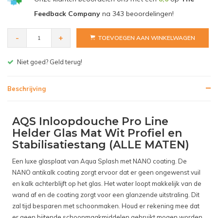
Feedback Company
na
343
beoordelingen!
-
+
TOEVOEGEN AAN WINKELWAGEN
 goed? Geld terug!
Gratis be
Beschrijving
AQS Inloopdouche Pro Line
Helder Glas Mat Wit Profiel en
Stabilisatiestang (ALLE MATEN)
Een luxe glasplaat van Aqua Splash met NANO coating. De
NANO antikalk coating zorgt ervoor dat er geen ongewenst vuil
en kalk achterblijft op het glas. Het water loopt makkelijk van de
wand af en de coating zorgt voor een glanzende uitstraling. Dit
zal tijd besparen met schoonmaken. Houd er rekening mee dat
er geen bijtende schoonmaakmiddelen gebruikt mogen worden