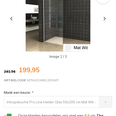
Image
1
/ 3
199,95
241,94
ARTIKELCODE
SETAQS3450.20SWIT
Maak een keuze:
*
Inloopdouche Pro Line Helder Glas 50x200 cm Mat Wit -
€199,95
Onze klanten beoordelen ons met een
8,6
op
The