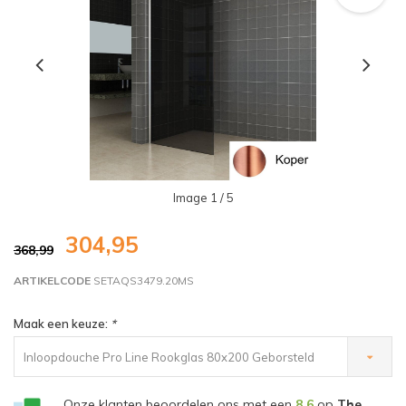
Image
1
/ 5
304,95
368,99
ARTIKELCODE
SETAQS3479.20MS
Maak een keuze:
*
Inloopdouche Pro Line Rookglas 80x200 Geborsteld
Messing Koper - €304,95
Onze klanten beoordelen ons met een
8,6
op
The