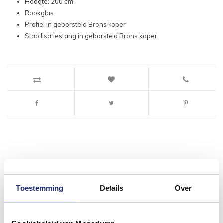
Hoogte: 200 cm
Rookglas
Profiel in geborsteld Brons koper
Stabilisatiestang in geborsteld Brons koper
#mijndroombadkamer
Wij geloven in de kracht van delen. Deel jouw
Toestemming
Details
Over
badkamer op Instagram met #mijndroombadkamer
en tag @megadumpnl. Samen bouwen we een
inspirerende omgeving vol met unieke
badkamerstijlen. Doe je mee?