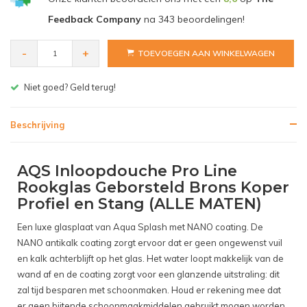
Feedback Company
na
343
beoordelingen!
-
+
TOEVOEGEN AAN WINKELWAGEN
Gratis bezorgen v.a. € 150,- (NL)
Beschrijving
AQS Inloopdouche Pro Line
Rookglas Geborsteld Brons Koper
Profiel en Stang (ALLE MATEN)
Een luxe glasplaat van Aqua Splash met NANO coating. De
NANO antikalk coating zorgt ervoor dat er geen ongewenst vuil
en kalk achterblijft op het glas. Het water loopt makkelijk van de
wand af en de coating zorgt voor een glanzende uitstraling: dit
zal tijd besparen met schoonmaken. Houd er rekening mee dat
er geen bijtende schoonmaakmiddelen gebruikt mogen worden