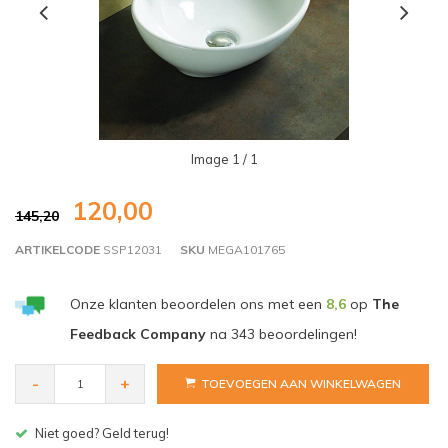
Image
1
/ 1
120,00
145,20
ARTIKELCODE
SSP12031
SKU
MEGA101765
Onze klanten beoordelen ons met een
8,6
op
The
Feedback Company
na
343
beoordelingen!
-
+
TOEVOEGEN AAN WINKELWAGEN
Gratis bezorgen v.a. € 150,- (NL)