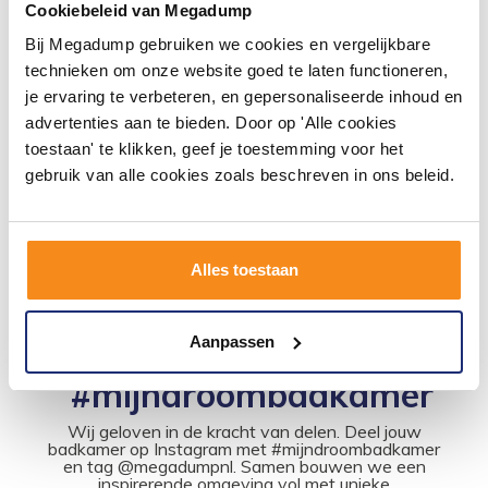
Cookiebeleid van Megadump
Bij Megadump gebruiken we cookies en vergelijkbare
Keramische Opzetwastafel
technieken om onze website goed te laten functioneren,
Kare 58X36X11,5 Cm
je ervaring te verbeteren, en gepersonaliseerde inhoud en
Vóór 14:00 besteld,
advertenties aan te bieden. Door op 'Alle cookies
volgende werkdag in huis
toestaan' te klikken, geef je toestemming voor het
125,84
gebruik van alle cookies zoals beschreven in ons beleid.
104,00
Meer info
Alles toestaan
Aanpassen
#mijndroombadkamer
Wij geloven in de kracht van delen. Deel jouw
badkamer op Instagram met #mijndroombadkamer
en tag @megadumpnl. Samen bouwen we een
inspirerende omgeving vol met unieke