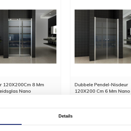
ur 120X200Cm 8 Mm
Dubbele Pendel-Nisdeur
heidsglas Nano
120X200 Cm 6 Mm Nano 
120x200 cm 8 mm veiligheidsglas
Dubbele pendel-nisdeur 120x20
 behandeling...
mm NANO glasPrachtige du...
506,99
419,00
3
Details