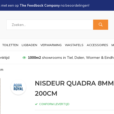
s met een
op
The Feedback Company
na
beoordelingen!
TOILETTEN
LIGBADEN
VERWARMING
WASTAFELS
ACCESSOIRES
M
nktijd
1000m2
showrooms in Tiel, Dalen, Wormer & Eind
cm
NISDEUR QUADRA 8MM
200CM
CONFORM LEVERTIJD