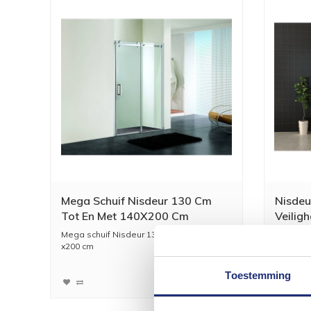
Mega Schuif Nisdeur 130 Cm
Nisde
Tot En Met 140X200 Cm
Veilig
Mega schuif Nisdeur 130 cm tot en met 14
Nisdeur 
x200 cm
met NANO
Een schuif ...
1.001,88
828,00
Toestemming