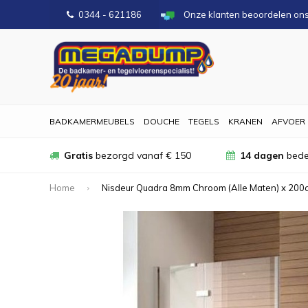
0344 - 621186
Onze klanten beoordelen on
BADKAMERMEUBELS
DOUCHE
TEGELS
KRANEN
AFVOER
Gratis
bezorgd vanaf € 150
14 dagen
bede
Home
Nisdeur Quadra 8mm Chroom (Alle Maten) x 200