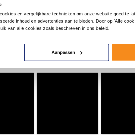
p
okies en vergelijkbare technieken om onze website goed te late
seerde inhoud en advertenties aan te bieden. Door op 'Alle cooki
uik van alle cookies zoals beschreven in ons beleid.
#mijndroombadkamer
Aanpassen
ouw badkamer op Instagram met #mijndroombadkamer en tag @m
omgeving vol met unieke badkamerstijlen. Doe je mee?