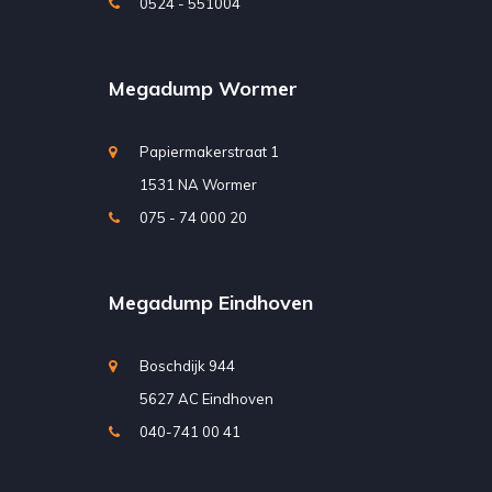
0524 - 551004
Megadump Wormer
Papiermakerstraat 1
1531 NA Wormer
075 - 74 000 20
Megadump Eindhoven
Boschdijk 944
5627 AC Eindhoven
040-741 00 41