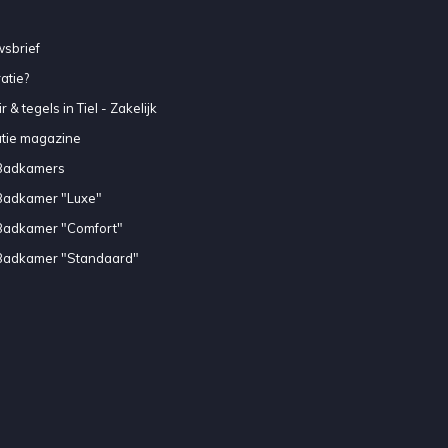
sbrief
atie?
 & tegels in Tiel - Zakelijk
atie magazine
Badkamers
Badkamer "Luxe"
Badkamer "Comfort"
Badkamer "Standaard"