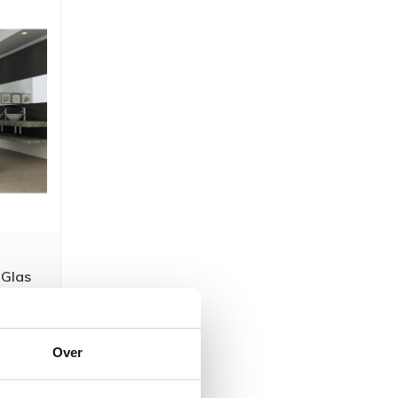
Glas
0 cm 6
373,89
09,00
Over