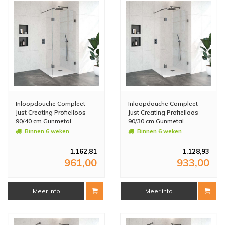
Inloopdouche Compleet
Inloopdouche Compleet
Just Creating Profielloos
Just Creating Profielloos
90/40 cm Gunmetal
90/30 cm Gunmetal
Binnen 6 weken
Binnen 6 weken
1.162,81
1.128,93
961,00
933,00
Meer info
Meer info