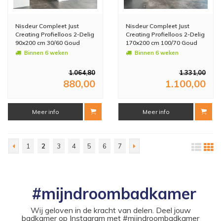
Nisdeur Compleet Just
Nisdeur Compleet Just
Creating Profielloos 2-Delig
Creating Profielloos 2-Delig
90x200 cm 30/60 Goud
170x200 cm 100/70 Goud
Binnen 6 weken
Binnen 6 weken
1.064,80
1.331,00
880,00
1.100,00
Meer info
Meer info
1
2
3
4
5
6
7
#mijndroombadkamer
Wij geloven in de kracht van delen. Deel jouw
badkamer op Instagram met #mijndroombadkamer