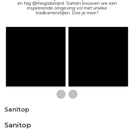
en tag @megadumpnl. Samen bouwen we een
inspirerende omgeving vol met unieke
badkamerstijlen. Doe je mee?
Sanitop
Sanitop