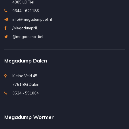
4005 LD Tiel
0344 - 621186
info@megadumptiel.nl
/MegadumpNL
@megadump_tiel
Megadump Dalen
Kleine Veld 45
7751 BG Dalen
0524 - 551004
Megadump Wormer