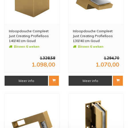
Inloopdouche Compleet
Inloopdouche Compleet
Just Creating Profielloos
Just Creating Profielloos
140/40 cm Goud
130/40 cm Goud
Binnen 6 weken
Binnen 6 weken
1.328,58
1.294,70
1.098,00
1.070,00
Meer info
Meer info