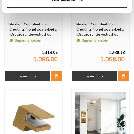
Nisdeur Compleet Just
Nisdeur Compleet Just
Creating Profielloos 2-Delig
Creating Profielloos 2-Delig
(Draaideur Bevestigd op
(Draaideur Bevestigd op
Inloopwand) 140x200 cm
Inloopwand) 130x200 cm
Binnen 6 weken
Binnen 6 weken
70/70 Goud
70/60 Goud
1.314,06
1.280,18
1.086,00
1.058,00
Meer info
Meer info