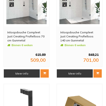
Inloopdouche Compleet
Inloopdouche Compleet
Just Creating Profielloos 70
Just Creating Profielloos
cm Gunmetal
140 cm Gunmetal
Binnen 6 weken
Binnen 6 weken
615,89
848,21
509,00
701,00
Meer info
Meer info