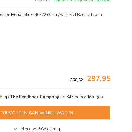
LEVERTIJD
BINNEN 3 (WERK)DAGEN GELEVERD
steen en Handoekrek 40x22x9 cm Zwart Met Rechte Kraan
297,95
360,52
,6
op
The Feedback Company
na
343
beoordelingen!
Afbeelding vergroten
TOEVOEGEN AAN WINKELWAGEN
Niet goed? Geld terug!