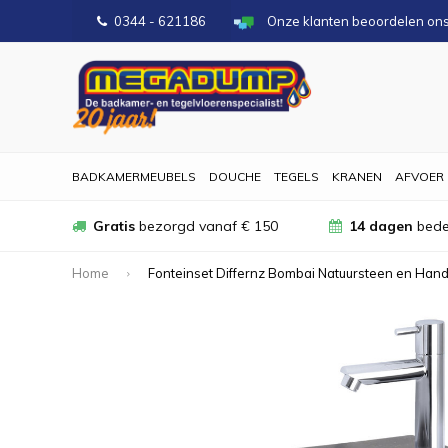
0344 - 621186
Onze klanten beoordelen on
BADKAMERMEUBELS
DOUCHE
TEGELS
KRANEN
AFVOER
Gratis
bezorgd vanaf € 150
14 dagen
bede
Home
Fonteinset Differnz Bombai Natuursteen en Ha