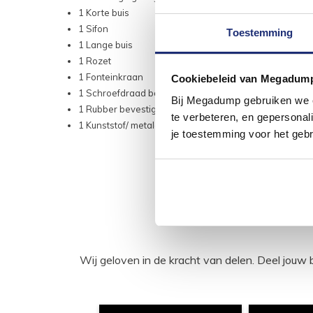
1 Korte buis
1 Sifon
Toestemming
1 Lange buis
1 Rozet
1 Fonteinkraan
Cookiebeleid van Megadum
1 Schroefdraad bout
Bij Megadump gebruiken we co
1 Rubber bevestigingsring
te verbeteren, en gepersonali
1 Kunststof/ metalen bevestigingsmoer
je toestemming voor het gebr
Wij geloven in de kracht van delen. Deel j