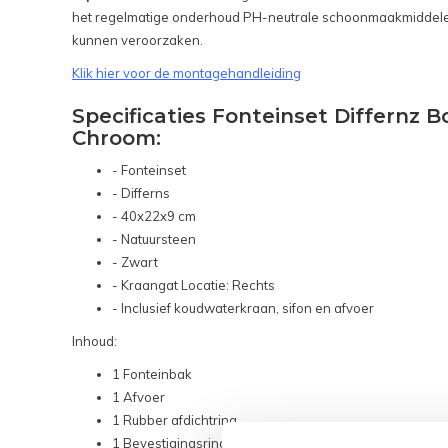
het regelmatige onderhoud PH-neutrale schoonmaakmiddelen.
kunnen veroorzaken.
Klik hier voor de montagehandleiding
Specificaties Fonteinset Differn
Chroom:
- Fonteinset
- Differns
- 40x22x9 cm
- Natuursteen
- Zwart
- Kraangat Locatie: Rechts
- Inclusief koudwaterkraan, sifon en afvoer
Inhoud:
1 Fonteinbak
1 Afvoer
1 Rubber afdichtring
1 Bevestigingsring