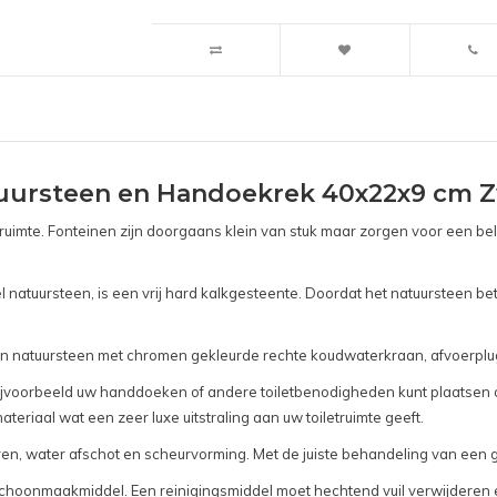
tuursteen en Handoekrek 40x22x9 cm 
truimte. Fonteinen zijn doorgaans klein van stuk maar zorgen voor een bel
el natuursteen, is een vrij hard kalkgesteente. Doordat het natuursteen be
ein natuursteen met chromen gekleurde rechte koudwaterkraan, afvoerplug
voorbeeld uw handdoeken of andere toiletbenodigheden kunt plaatsen of
materiaal wat een zeer luxe uitstraling aan uw toiletruimte geeft.
euren, water afschot en scheurvorming. Met de juiste behandeling van een
hoonmaakmiddel. Een reinigingsmiddel moet hechtend vuil verwijderen en 