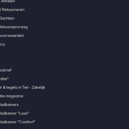
 Afhalen
/ Retourneren
Klachten
 Retouraanvraag
voorwaarden
icy
sbrief
atie?
 & tegels in Tiel - Zakelijk
atie magazine
Badkamers
Badkamer "Luxe"
Badkamer "Comfort"