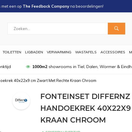
s met een
op
The Feedback Company
na
beoordelingen!
TOILETTEN
LIGBADEN
VERWARMING
WASTAFELS
ACCESSOIRES
M
nktijd
1000m2
showrooms in Tiel, Dalen, Wormer & Eind
ndoekrek 40x22x9 cm Zwart Met Rechte Kraan Chroom
FONTEINSET DIFFERNZ
HANDOEKREK 40X22X9
KRAAN CHROOM