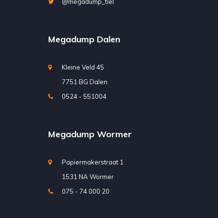
@megadump_tiel
Megadump Dalen
Kleine Veld 45
7751 BG Dalen
0524 - 551004
Megadump Wormer
Papiermakerstraat 1
1531 NA Wormer
075 - 74 000 20