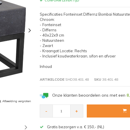
CONFORM LEVERTIJD
Specificaties Fonteinset Differnz Bombai Natuur
Chroom:
- Fonteinset
- Differns
- 40x22x9 cm
- Natuursteen
- Zwart
- Kraangat Locatie: Rechts
- Inclusief koudwaterkraan, sifon en afvoer
Inhoud
ARTIKELCODE
SHD38.401.48
SKU
38.401.48
Onze klanten beoordelen ons met een
8
Afbeelding vergroten
-
+
Gratis bezorgen v.a. € 150,- (NL)