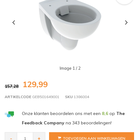
Image
1
/ 2
129,99
157,28
ARTIKELCODE
GEB501649001
SKU
1386004
Onze klanten beoordelen ons met een
8,6
op
The
Feedback Company
na
343
beoordelingen!
-
+
TOEVOEGEN AAN WINKELWAGEN