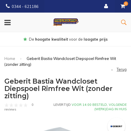
0
0344 - 621186
Gratis
bezorgd vanaf € 150
Home
Geberit Bastia Wandcloset Diepspoel Rimfree Wit
(zonder zitting)
Terug
Geberit Bastia Wandcloset
Diepspoel Rimfree Wit (zonder
zitting)
0
LEVERTIJD
VOOR 14:00 BESTELD, VOLGENDE
(WERK)DAG IN HUIS
reviews