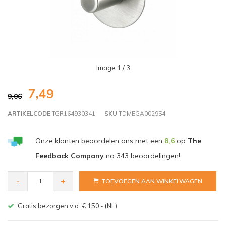
Image
1
/ 3
7,49
9,06
ARTIKELCODE
TGR164930341
SKU
TDMEGA002954
Onze klanten beoordelen ons met een
8,6
op
The
Feedback Company
na
343
beoordelingen!
-
+
TOEVOEGEN AAN WINKELWAGEN
Gratis bezorgen v.a. € 150,- (NL)