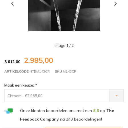
Image
1
/ 2
2.985,00
3.612,00
ARTIKELCODE
HTBM143CR
SKU
M143CR
Maak een keuze:
*
Chroom - €2.985,00
Onze klanten beoordelen ons met een
8,6
op
The
Feedback Company
na
343
beoordelingen!