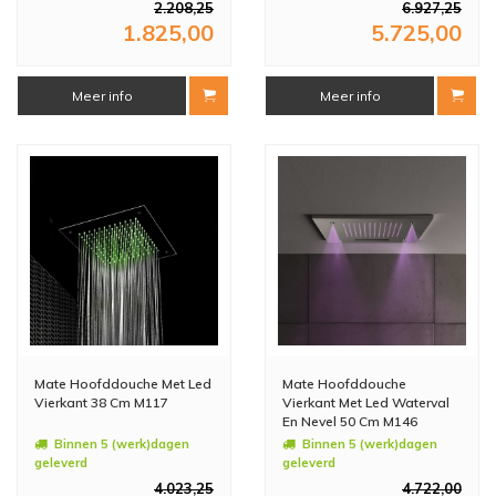
2.208,25
6.927,25
1.825,00
5.725,00
Meer info
Meer info
Mate Hoofddouche Met Led
Mate Hoofddouche
Vierkant 38 Cm M117
Vierkant Met Led Waterval
En Nevel 50 Cm M146
Binnen 5 (werk)dagen
Binnen 5 (werk)dagen
geleverd
geleverd
4.023,25
4.722,00