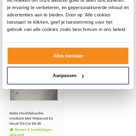
technieken om onze website goed te laten functioneren,
geleverd
geleverd
je ervaring te verbeteren, en gepersonaliseerde inhoud en
2.091,00
116,00
advertenties aan te bieden. Door op 'Alle cookies
1.728,00
96,00
toestaan' te klikken, geef je toestemming voor het
gebruik van alle cookies zoals beschreven in ons beleid.
Meer info
Meer info
Alles toestaan
Aanpassen
Mate Hoofddouche
Vierkant Met Waterval En
Nevel 50 Cm M145
Binnen 5 (werk)dagen
geleverd