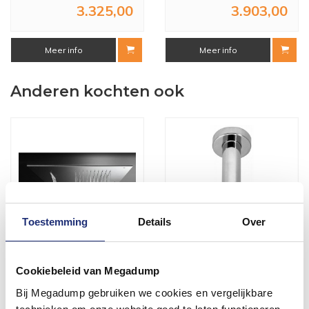
3.325,00
3.903,00
Meer info
Meer info
Anderen kochten ook
Toestemming
Details
Over
Mate Hoofddouche
Mate Plafondbuis Rond 15,
Cookiebeleid van Megadump
Vierkant Met Waterval 50
30, 60 Cm
Cm M142
Bij Megadump gebruiken we cookies en vergelijkbare
Binnen 5 (werk)dagen
Binnen 5 (werk)dagen