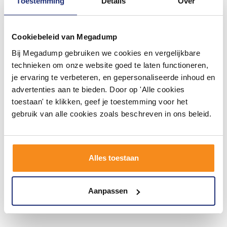
Toestemming
Details
Over
Cookiebeleid van Megadump
Bij Megadump gebruiken we cookies en vergelijkbare
technieken om onze website goed te laten functioneren,
je ervaring te verbeteren, en gepersonaliseerde inhoud en
advertenties aan te bieden. Door op 'Alle cookies
Mate Hoofddouche
Mate Hoofddouche
Vierkant 30 Cm M171
Vierkant 20 Cm M200
toestaan' te klikken, geef je toestemming voor het
gebruik van alle cookies zoals beschreven in ons beleid.
Binnen 5 (werk)dagen
Binnen 5 (werk)dagen
geleverd
geleverd
1.071,00
398,09
885,00
329,00
Alles toestaan
Meer info
Meer info
Aanpassen