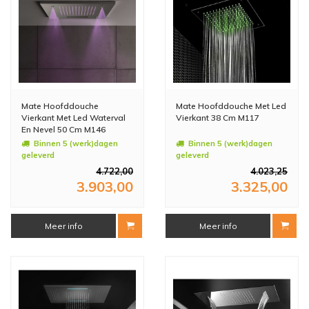
Mate Hoofddouche
Mate Hoofddouche Met Led
Vierkant Met Led Waterval
Vierkant 38 Cm M117
En Nevel 50 Cm M146
Binnen 5 (werk)dagen
Binnen 5 (werk)dagen
geleverd
geleverd
4.722,00
4.023,25
3.903,00
3.325,00
Meer info
Meer info