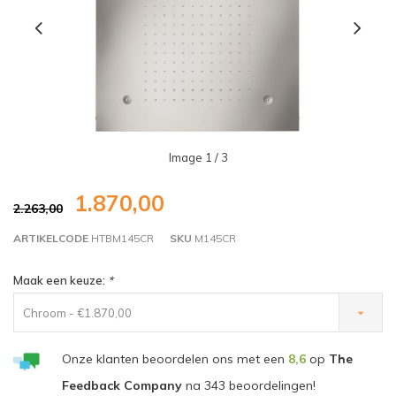
Image
1
/ 3
1.870,00
2.263,00
ARTIKELCODE
HTBM145CR
SKU
M145CR
Maak een keuze:
*
Chroom - €1.870,00
Onze klanten beoordelen ons met een
8,6
op
The
Feedback Company
na
343
beoordelingen!