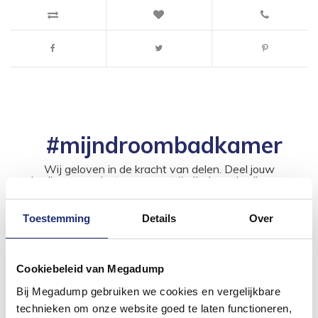
#mijndroombadkamer
Wij geloven in de kracht van delen. Deel jouw
badkamer op Instagram met #mijndroombadkamer
en tag @megadumpnl. Samen bouwen we een
inspirerende omgeving vol met unieke
badkamerstijlen. Doe je mee?
Toestemming
Details
Over
Cookiebeleid van Megadump
Bij Megadump gebruiken we cookies en vergelijkbare
technieken om onze website goed te laten functioneren,