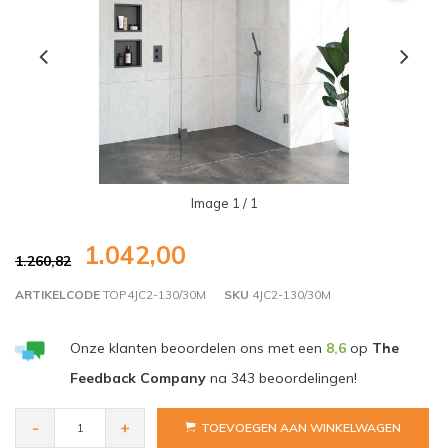
Image
1
/ 1
1.042,00
1.260,82
ARTIKELCODE
TOP4JC2-130/30M
SKU
4JC2-130/30M
Onze klanten beoordelen ons met een
8,6
op
The
Feedback Company
na
343
beoordelingen!
-
+
TOEVOEGEN AAN WINKELWAGEN