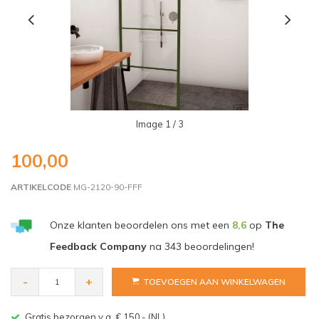
Image
1
/ 3
100,00
ARTIKELCODE
MG-2120-90-FFF
Onze klanten beoordelen ons met een
8,6
op
The
Feedback Company
na
343
beoordelingen!
-
+
TOEVOEGEN AAN WINKELWAGEN
Gratis bezorgen v.a. € 150,- (NL)