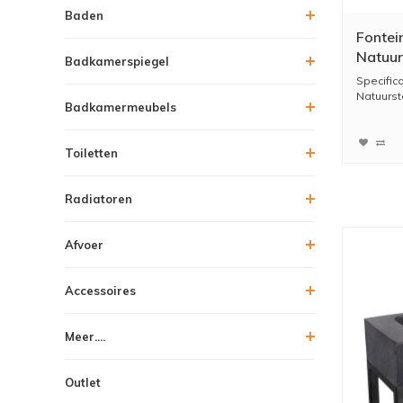
Baden
Fontei
Natuur
Badkamerspiegel
Met Re
Specific
Natuurst
Badkamermeubels
Toiletten
Radiatoren
Afvoer
Accessoires
Meer....
Outlet