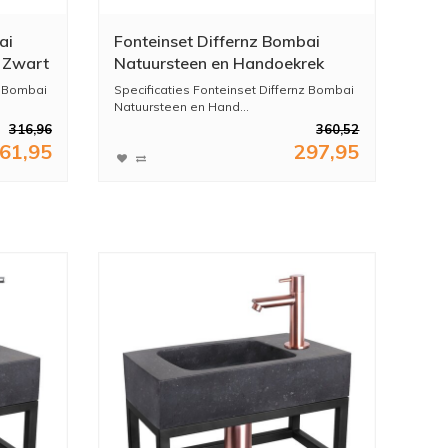
ai
Fonteinset Differnz Bombai
 Zwart
Natuursteen en Handoekrek
Goud
40x22x9 cm Zwart Met Rechte
z Bombai
Specificaties Fonteinset Differnz Bombai
Kraan Chroom
Natuursteen en Hand...
316,96
360,52
61,95
297,95