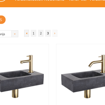
S
1
2
3
rijs