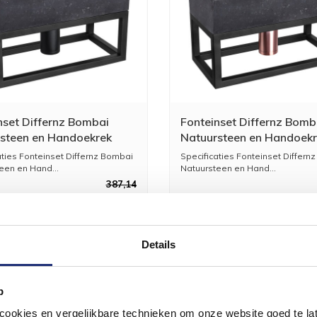
nset Differnz Bombai
Fonteinset Differnz Bomb
steen en Handoekrek
Natuursteen en Handoek
9 cm Zwart Met Rechte
40x22x9 cm Zwart Met
aties Fonteinset Differnz Bombai
Specificaties Fonteinset Differn
Mat Zwart
Gebogen Kraan Rood Ko
een en Hand...
Natuursteen en Hand...
387,14
319,95
3
Details
p
okies en vergelijkbare technieken om onze website goed te late