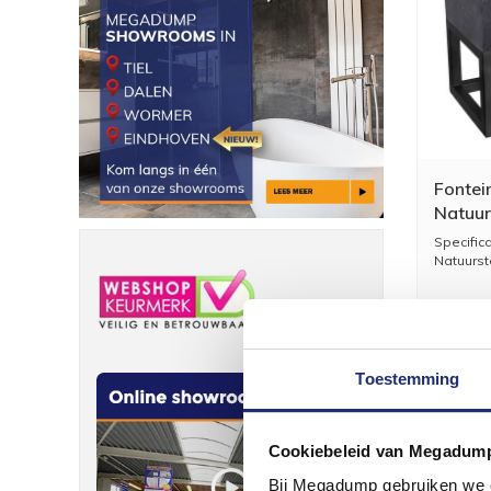
Fontei
Natuur
40x22x
Specific
Kraan 
Natuurst
Toestemming
Cookiebeleid van Megadum
Bij Megadump gebruiken we co