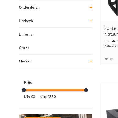
Onderdelen
Hotbath
Fontei
Natuur
Differnz
40x22
Specific
Gebog
Natuurst
Grohe
Merken
Prijs
Min
€0
Max
€350