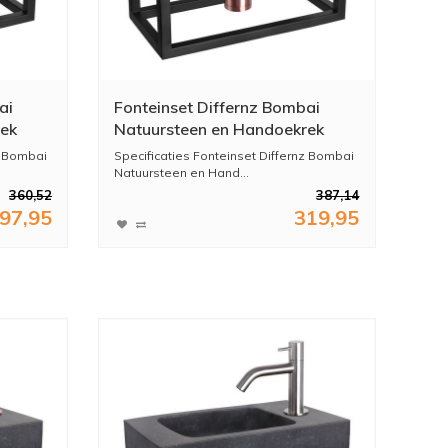
ai
Fonteinset Differnz Bombai
rek
Natuursteen en Handoekrek
40x22x9 cm Zwart Met Rechte
z Bombai
Specificaties Fonteinset Differnz Bombai
room
Kraan Rood Koper
Natuursteen en Hand...
360,52
387,14
97,95
319,95