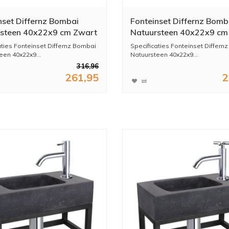
nset Differnz Bombai
Fonteinset Differnz Bomb
steen 40x22x9 cm Zwart
Natuursteen 40x22x9 cm
chte Kraan Mat Goud
Met Gebogen Kraan Mat 
aties Fonteinset Differnz Bombai
Specificaties Fonteinset Differn
een 40x22x9...
Natuursteen 40x22x9...
316,96
261,95
2