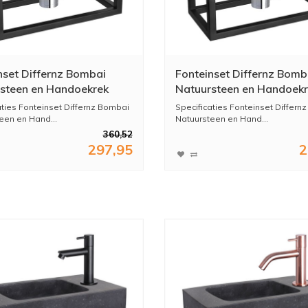
nset Differnz Bombai
Fonteinset Differnz Bomb
steen en Handoekrek
Natuursteen en Handoek
x9 cm Zwart Met
40x22x9 cm Zwart Met
aties Fonteinset Differnz Bombai
Specificaties Fonteinset Differn
en Kraan Chroom
Gebogen Kruis Kraan Ch
een en Hand...
Natuursteen en Hand...
360,52
297,95
2