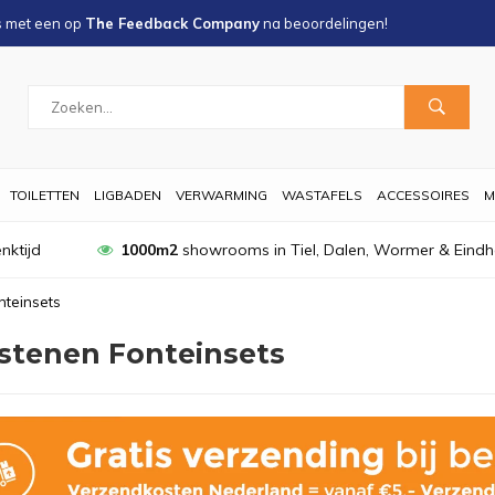
s met een
op
The Feedback Company
na
beoordelingen!
TOILETTEN
LIGBADEN
VERWARMING
WASTAFELS
ACCESSOIRES
M
nktijd
1000m2
showrooms in Tiel, Dalen, Wormer & Eind
nteinsets
stenen Fonteinsets