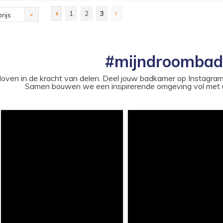
1
2
3
rijs
#mijndroomba
loven in de kracht van delen. Deel jouw badkamer op Instag
Samen bouwen we een inspirerende omgeving vol met u