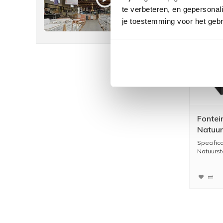
te verbeteren, en gepersonali
je toestemming voor het gebr
Fontei
Natuur
40x22x
Specific
Kraan
Natuurst