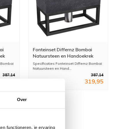
ai
Fonteinset Differnz Bombai
rek
Natuursteen en Handoekrek
40x22x9 cm Zwart Met
z Bombai
Specificaties Fonteinset Differnz Bombai
per
Gebogen Kraan Mat Chroom
Natuursteen en Hand...
387,14
387,14
19,95
319,95
Over
n functioneren, je ervaring