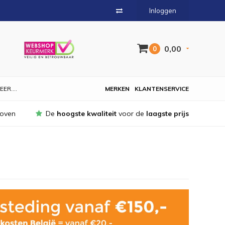
Inloggen
0,00
0
EER....
MERKEN
KLANTENSERVICE
hoven
De
hoogste kwaliteit
voor de
laagste prijs