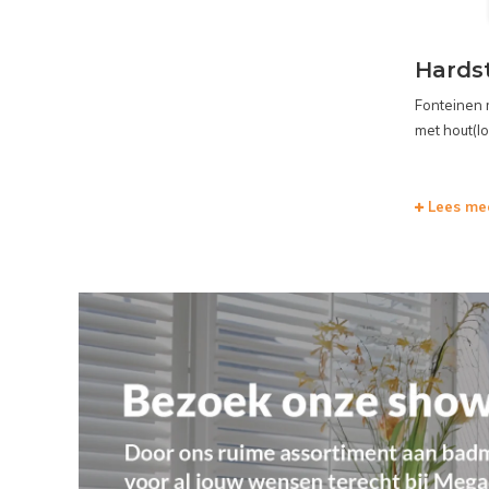
Hards
Fonteinen 
met hout(lo
Lees me