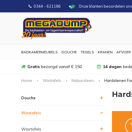
0344 - 621186
Onze klanten beoordelen on
BADKAMERMEUBELS
DOUCHE
TEGELS
KRANEN
AFVOER
Gratis
bezorgd vanaf € 150
14 dagen
bede
Home
Wastafels
Natuursteen
Hardstenen Fo
Hard
Douche
Wastafels
Wastafels