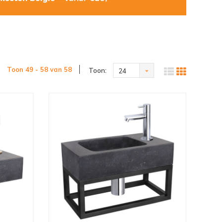
Toon 49 - 58 van 58
Toon:
24