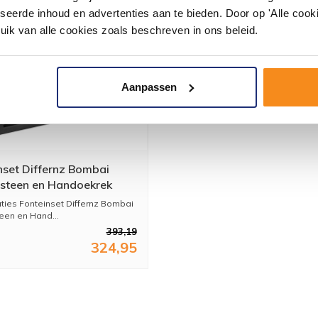
seerde inhoud en advertenties aan te bieden. Door op 'Alle cooki
uik van alle cookies zoals beschreven in ons beleid.
Aanpassen
nset Differnz Bombai
steen en Handoekrek
9 cm Zwart Met Rechte
aties Fonteinset Differnz Bombai
 Mat Goud
een en Hand...
393,19
324,95