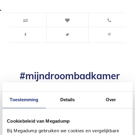
#mijndroombadkamer
Wij geloven in de kracht van delen. Deel jouw
badkamer op Instagram met #mijndroombadkamer
en tag @megadumpnl. Samen bouwen we een
Toestemming
Details
Over
inspirerende omgeving vol met unieke
badkamerstijlen. Doe je mee?
Cookiebeleid van Megadump
Bij Megadump gebruiken we cookies en vergelijkbare