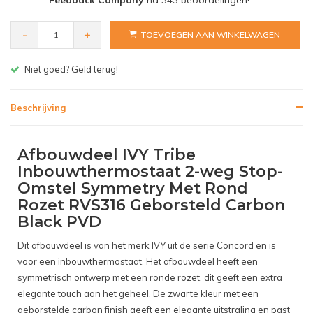
Feedback Company
na
343
beoordelingen!
-
+
TOEVOEGEN AAN WINKELWAGEN
Gratis bezorgen v.a. € 150,- (NL)
Beschrijving
Afbouwdeel IVY Tribe
Inbouwthermostaat 2-weg Stop-
Omstel Symmetry Met Rond
Rozet RVS316 Geborsteld Carbon
Black PVD
Dit afbouwdeel is van het merk IVY uit de serie Concord en is
voor een inbouwthermostaat. Het afbouwdeel heeft een
symmetrisch ontwerp met een ronde rozet, dit geeft een extra
elegante touch aan het geheel. De zwarte kleur met een
geborstelde carbon finish geeft een elegante uitstraling en past