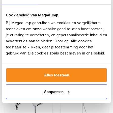
Cookiebeleid van Megadump
Bij Megadump gebruiken we cookies en vergelijkbare
Bad/Douchekraan
Regendoucheset Aqua
Aquasplash Colorato
Splash Thermostatisch
technieken om onze website goed te laten functioneren,
Opbouw Thermostatisch
Square met Handdouche
je ervaring te verbeteren, en gepersonaliseerde inhoud en
Gunmetal
Chroom
Voor 14:00 besteld,
Vóór 14:00 besteld,
advertenties aan te bieden. Door op 'Alle cookies
volgende (werk)dag in huis
volgende werkdag in huis
toestaan' te klikken, geef je toestemming voor het
280,00
266,20
230,00
220,00
gebruik van alle cookies zoals beschreven in ons beleid.
Meer info
Meer info
Alles toestaan
Aanpassen