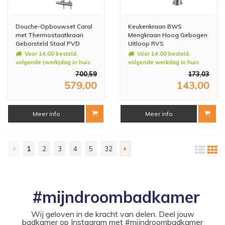
Douche-Opbouwset Caral
Keukenkraan BWS
met Thermostaatkraan
Mengkraan Hoog Gebogen
Geborsteld Staal PVD
Uitloop RVS
Coating
Voor 14:00 besteld,
Vóór 14:00 besteld,
volgende (werk)dag in huis
volgende werkdag in huis
700,59
173,03
579,00
143,00
Meer info
Meer info
1
2
3
4
5
32
#mijndroombadkamer
Wij geloven in de kracht van delen. Deel jouw
badkamer op Instagram met #mijndroombadkamer