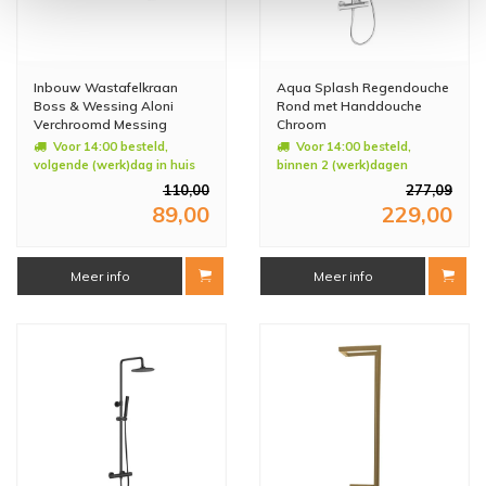
Inbouw Wastafelkraan
Aqua Splash Regendouche
Boss & Wessing Aloni
Rond met Handdouche
Verchroomd Messing
Chroom
Voor 14:00 besteld,
Voor 14:00 besteld,
volgende (werk)dag in huis
binnen 2 (werk)dagen
geleverd
110,00
277,09
89,00
229,00
Meer info
Meer info