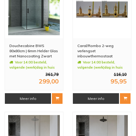
Douchecabine BWS
Caral/Rombo 2-weg
80x80cm | 6mm Helder Glas
verlengset
met Nanocoating Zwart
inbouwthermostaat
Voor 14:00 besteld,
Voor 14:00 besteld,
volgende (werk)dag in huis
volgende (werk)dag in huis
361,79
116,10
299,00
95,95
Meer info
Meer info