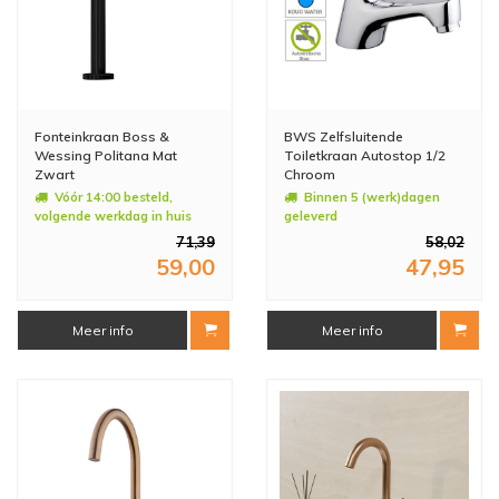
Fonteinkraan Boss &
BWS Zelfsluitende
Wessing Politana Mat
Toiletkraan Autostop 1/2
Zwart
Chroom
Vóór 14:00 besteld,
Binnen 5 (werk)dagen
volgende werkdag in huis
geleverd
71,39
58,02
59,00
47,95
Meer info
Meer info