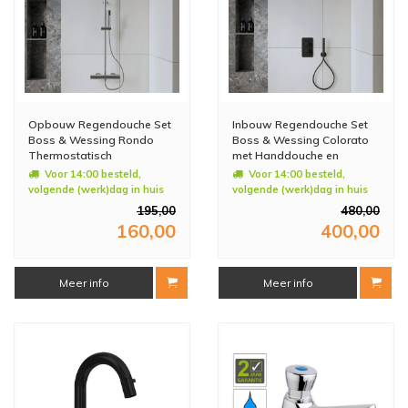
Opbouw Regendouche Set
Inbouw Regendouche Set
Boss & Wessing Rondo
Boss & Wessing Colorato
Thermostatisch
met Handdouche en
Hoofddouche 20 cm Rond
Wanduitloop Mat Zwart
Voor 14:00 besteld,
Voor 14:00 besteld,
Chroom
volgende (werk)dag in huis
volgende (werk)dag in huis
195,00
480,00
160,00
400,00
Meer info
Meer info