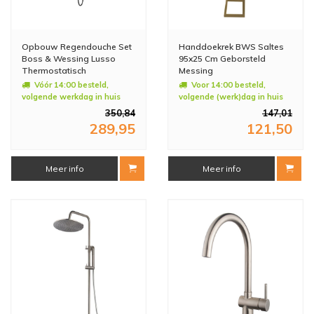
Opbouw Regendouche Set
Handdoekrek BWS Saltes
Boss & Wessing Lusso
95x25 Cm Geborsteld
Thermostatisch
Messing
Hoofddouche 30 cm Rond
Vóór 14:00 besteld,
Voor 14:00 besteld,
Mat Zwart
volgende werkdag in huis
volgende (werk)dag in huis
350,84
147,01
289,95
121,50
Meer info
Meer info