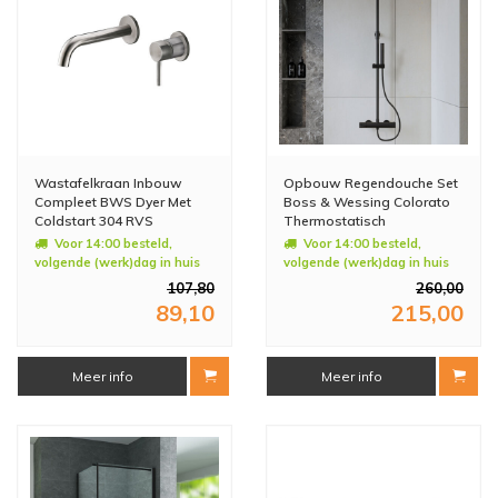
Wastafelkraan Inbouw
Opbouw Regendouche Set
Compleet BWS Dyer Met
Boss & Wessing Colorato
Coldstart 304 RVS
Thermostatisch
Hoofddouche 20 cm Rond
Voor 14:00 besteld,
Voor 14:00 besteld,
Mat Zwart
volgende (werk)dag in huis
volgende (werk)dag in huis
107,80
260,00
89,10
215,00
Meer info
Meer info