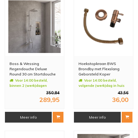
Boss & Wessing
Hoekstopkraan BWS
Regendouche Deluxe
Brondby met Flexslang
Round 30 cm Stortdouche
Geborsteld Koper
met Handdouche Chroom
Voor 14:00 besteld,
Voor 14:00 besteld,
binnen 2 (werk)dagen
volgende (werk)dag in huis
geleverd
350,84
43,56
289,95
36,00
Meer info
Meer info