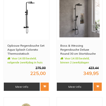
Opbouw Regendouche Set
Boss & Wessing
Aqua Splash Colorato
Regendouche Deluxe
Thermostatisch
Round 30 cm Stortdouche
Hoofddouche 20 cm
met Handdouche Mat
Voor 14:00 besteld,
Voor 14:00 besteld,
Vierkant Mat Zwart
Zwart
volgende (werk)dag in huis
binnen 2 (werk)dagen
geleverd
275,00
423,44
225,00
349,95
Meer info
Meer info