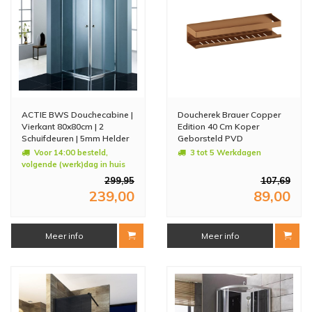
ACTIE BWS Douchecabine |
Doucherek Brauer Copper
Vierkant 80x80cm | 2
Edition 40 Cm Koper
Schuifdeuren | 5mm Helder
Geborsteld PVD
glas
Voor 14:00 besteld,
3 tot 5 Werkdagen
volgende (werk)dag in huis
299,95
107,69
239,00
89,00
Meer info
Meer info