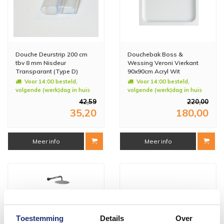
Douche Deurstrip 200 cm
Douchebak Boss &
tbv 8 mm Nisdeur
Wessing Veroni Vierkant
Transparant (Type D)
90x90cm Acryl Wit
Voor 14:00 besteld,
Voor 14:00 besteld,
volgende (werk)dag in huis
volgende (werk)dag in huis
42,59
220,00
35,20
180,00
Meer info
Meer info
Toestemming
Details
Over