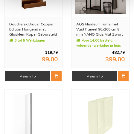
Doucherek Brauer Copper
AQS Nisdeur Frame met
Edition Hangend met
Vast Paneel 90x200 cm 8
Glasklem Koper Geborsteld
mm NANO Glas Mat Zwart
PVD
Raster
3 tot 5 Werkdagen
Voor 14:00 besteld,
volgende (werk)dag in huis
119,79
482,79
99,00
399,00
Meer info
Meer info