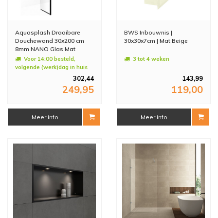
Aquasplash Draaibare
BWS Inbouwnis |
Douchewand 30x200 cm
30x30x7cm | Mat Beige
8mm NANO Glas Mat
Zwart
Voor 14:00 besteld,
3 tot 4 weken
volgende (werk)dag in huis
302,44
143,99
249,95
119,00
Meer info
Meer info