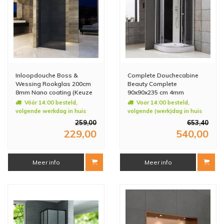
Inloopdouche Boss &
Complete Douchecabine
Wessing Rookglas 200cm
Beauty Complete
8mm Nano coating (Keuze
90x90x235 cm 4mm
in Breedte)
Vóór 14:00 besteld,
Voor 14:00 besteld,
volgende werkdag in huis
volgende (werk)dag in huis
259,00
653,40
229,00
540,00
Meer info
Meer info