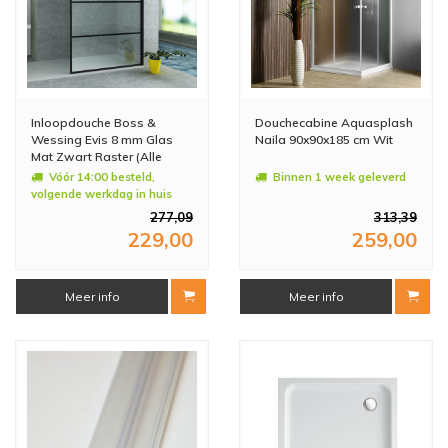
Inloopdouche Boss &
Douchecabine Aquasplash
Wessing Evis 8 mm Glas
Naila 90x90x185 cm Wit
Mat Zwart Raster (Alle
maten)
Vóór 14:00 besteld,
Binnen 1 week geleverd
volgende werkdag in huis
277,09
313,39
229,00
259,00
Meer info
Meer info