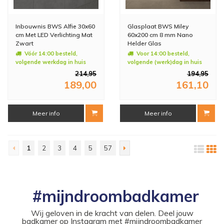
Inbouwnis BWS Alfie 30x60
Glasplaat BWS Miley
cm Met LED Verlichting Mat
60x200 cm 8 mm Nano
Zwart
Helder Glas
Vóór 14:00 besteld,
Voor 14:00 besteld,
volgende werkdag in huis
volgende (werk)dag in huis
214,95
194,95
189,00
161,10
Meer info
Meer info
1
2
3
4
5
57
#mijndroombadkamer
Wij geloven in de kracht van delen. Deel jouw
badkamer op Instagram met #mijndroombadkamer