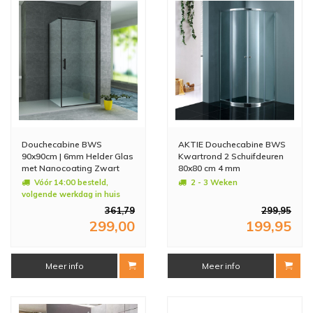
Douchecabine BWS
AKTIE Douchecabine BWS
90x90cm | 6mm Helder Glas
Kwartrond 2 Schuifdeuren
met Nanocoating Zwart
80x80 cm 4 mm
Vóór 14:00 besteld,
2 - 3 Weken
volgende werkdag in huis
361,79
299,95
299,00
199,95
Meer info
Meer info