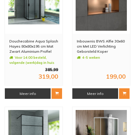
Douchecabine Aqua Splash
Inbouwnis BWS Alfie 30x60
Hayes 80x80x195 cm Mat
cm Met LED Verlichting
Zwart Aluminium Profiel
Geborsteld Koper
Voor 14:00 besteld,
4-5 weken
volgende (werk)dag in huis
385,99
319,00
199,00
Meer info
Meer info