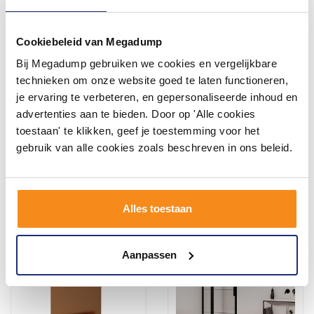
Cookiebeleid van Megadump
Bij Megadump gebruiken we cookies en vergelijkbare
OUTLET BWS Inbouw
Doucherek Brauer Gunmetal
Regendouche | Colorato |
Edition 40 Cm Gunmetal
technieken om onze website goed te laten functioneren,
25cm Stortdouche met
Geborsteld PVD
je ervaring te verbeteren, en gepersonaliseerde inhoud en
Handdouche | Muuruitloop |
Voor 14:00 besteld,
3 tot 5 Werkdagen
advertenties aan te bieden. Door op 'Alle cookies
Gunmetal | SET
binnen 2 (werk)dagen
geleverd
toestaan' te klikken, geef je toestemming voor het
107,69
150,00
89,00
gebruik van alle cookies zoals beschreven in ons beleid.
Meer info
Meer info
Alles toestaan
Aanpassen