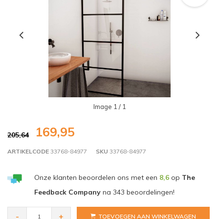
Image
1
/ 1
169,95
205,64
ARTIKELCODE
33768-84977
SKU
33768-84977
Onze klanten beoordelen ons met een
8,6
op
The
Feedback Company
na
343
beoordelingen!
-
+
TOEVOEGEN AAN WINKELWAGEN