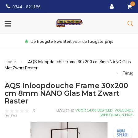
0
0344 - 621186
Gratis
bezorgd vanaf € 150
Home
AQS Inloopdouche Frame 30x200 cm 8mm NANO Glas
Mat Zwart Raster
Terug
AQS Inloopdouche Frame 30x200
cm 8mm NANO Glas Mat Zwart
Raster
0
LEVERTIJD
VOOR 14:00 BESTELD, VOLGENDE
(WERK)DAG IN HUIS
reviews