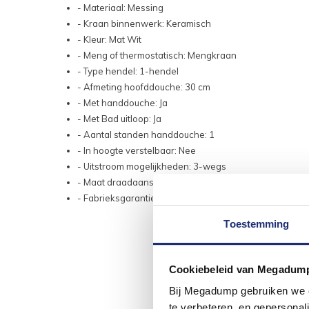
- Materiaal: Messing
- Kraan binnenwerk: Keramisch
- Kleur: Mat Wit
- Meng of thermostatisch: Mengkraan
- Type hendel: 1-hendel
- Afmeting hoofddouche: 30 cm
- Met handdouche: Ja
- Met Bad uitloop: Ja
- Aantal standen handdouche: 1
- In hoogte verstelbaar: Nee
- Uitstroom mogelijkheden: 3-wegs
- Maat draadaansluiting (inch): 1/2
- Fabrieksgarantie: 2 jaar
Toestemming
Cookiebeleid van Megadum
Bij Megadump gebruiken we co
te verbeteren, en gepersonali