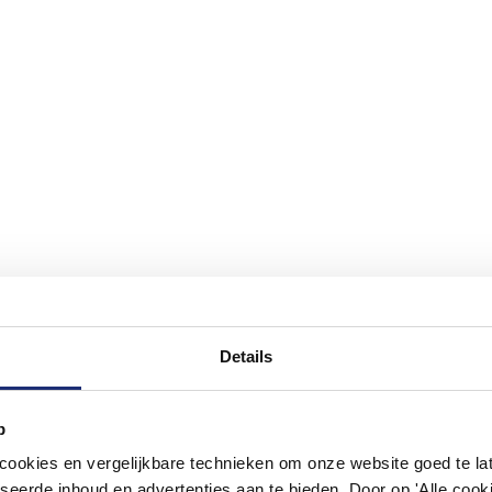
Details
p
okies en vergelijkbare technieken om onze website goed te late
#mijndroombadkamer
seerde inhoud en advertenties aan te bieden. Door op 'Alle cooki