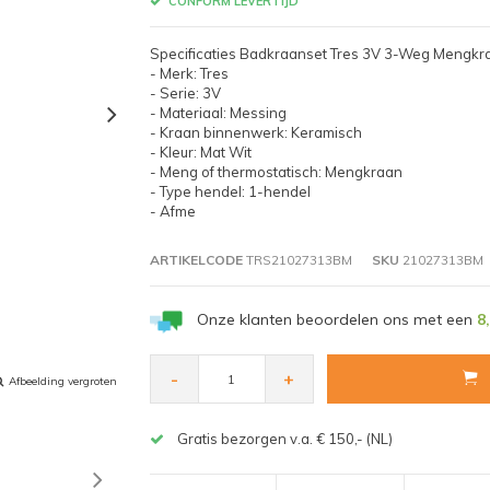
CONFORM LEVERTIJD
Specificaties Badkraanset Tres 3V 3-Weg Mengk
- Merk: Tres
- Serie: 3V
- Materiaal: Messing
- Kraan binnenwerk: Keramisch
- Kleur: Mat Wit
- Meng of thermostatisch: Mengkraan
- Type hendel: 1-hendel
- Afme
ARTIKELCODE
TRS21027313BM
SKU
21027313BM
Onze klanten beoordelen ons met een
8
-
+
Afbeelding vergroten
Gratis bezorgen v.a. € 150,- (NL)