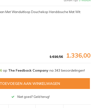
LEVERTIJD
3 WEKEN
raan Met Wanduitloop Douchekop Handdouche Mat Wit:
1.336,00
1.616,56
,6
op
The Feedback Company
na
343
beoordelingen!
TOEVOEGEN AAN WINKELWAGEN
Afbeelding vergroten
Niet goed? Geld terug!