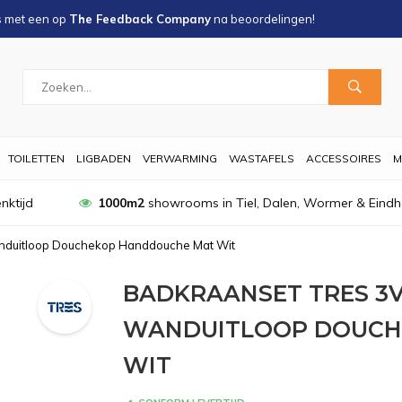
s met een
op
The Feedback Company
na
beoordelingen!
TOILETTEN
LIGBADEN
VERWARMING
WASTAFELS
ACCESSOIRES
M
nktijd
1000m2
showrooms in Tiel, Dalen, Wormer & Eind
nduitloop Douchekop Handdouche Mat Wit
BADKRAANSET TRES 3
WANDUITLOOP DOUCH
WIT