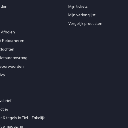
jden
Mijn tickets
Mijn verlanglijst
Vergelijk producten
 Afhalen
/ Retourneren
Klachten
 Retouraanvraag
voorwaarden
icy
sbrief
atie?
 & tegels in Tiel - Zakelijk
atie magazine