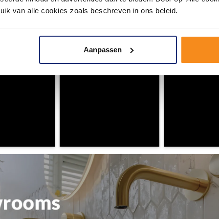
uik van alle cookies zoals beschreven in ons beleid.
ouw badkamer op Instagram met #mijndroombadkamer en tag @m
omgeving vol met unieke badkamerstijlen. Doe je mee?
Aanpassen