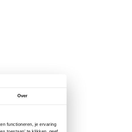
Over
n functioneren, je ervaring
es toestaan' te klikken, geef