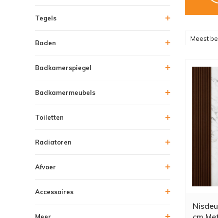
Tegels
Meest b
Baden
Badkamerspiegel
Badkamermeubels
Toiletten
Radiatoren
Afvoer
Accessoires
Nisdeu
cm Met
Meer....