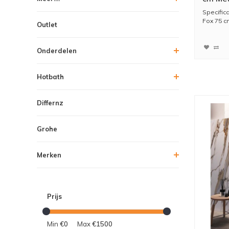
Specific
Fox 75 cm
Outlet
Onderdelen
Hotbath
Differnz
Grohe
Merken
Prijs
Min
€0
Max
€1500