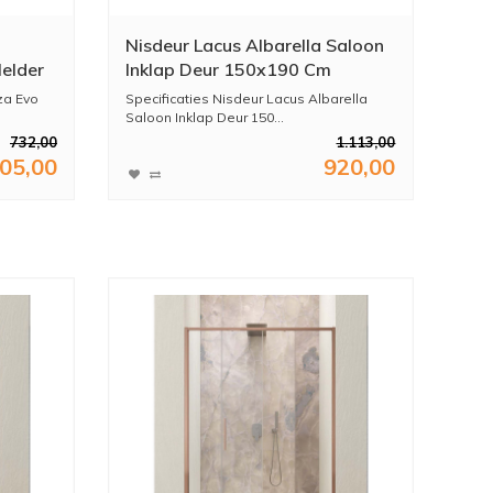
Nisdeur Lacus Albarella Saloon
elder
Inklap Deur 150x190 Cm
Chroom
za Evo
Specificaties Nisdeur Lacus Albarella
Saloon Inklap Deur 150...
732,00
1.113,00
05,00
920,00