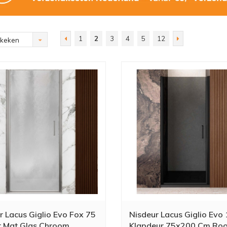
1
2
3
4
5
12
ekeken
r Lacus Giglio Evo Fox 75
Nisdeur Lacus Giglio Evo 
 Mat Glas Chroom
Klapdeur 75x200 Cm Roo