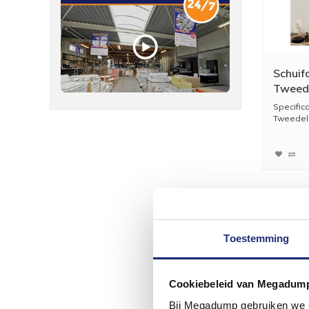
Schuif
Tweede
cm Alu
Specific
Tweedeli
Toestemming
Cookiebeleid van Megadum
Bij Megadump gebruiken we co