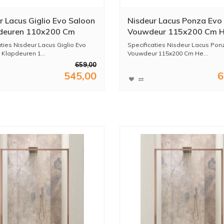
r Lacus Giglio Evo Saloon
Nisdeur Lacus Ponza Evo
pdeuren 110x200 Cm
Vouwdeur 115x200 Cm H
 Glas Zwart
Glas Chroom
aties Nisdeur Lacus Giglio Evo
Specificaties Nisdeur Lacus Pon
 Klapdeuren 1...
Vouwdeur 115x200 Cm He...
659,00
545,00
6