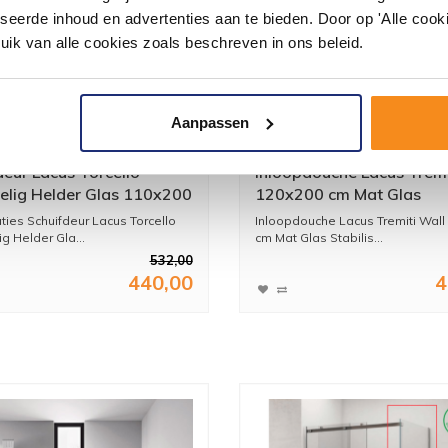
seerde inhoud en advertenties aan te bieden. Door op 'Alle cooki
uik van alle cookies zoals beschreven in ons beleid.
Aanpassen
deur Lacus Torcello
Inloopdouche Lacus Tremi
lig Helder Glas 110x200
120x200 cm Mat Glas
minium Profiel Rose Goud
Stabilisatiestang Zwart
aties Schuifdeur Lacus Torcello
Inloopdouche Lacus Tremiti Wall
g Helder Gla...
cm Mat Glas Stabilis...
532,00
440,00
4