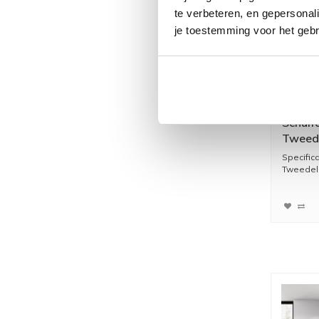
te verbeteren, en gepersonali
je toestemming voor het gebr
Schuif
Tweede
cm Alu
Specific
Tweedeli