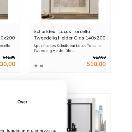
Schuifdeur Lacus Torcello
150x200
Tweedelig Helder Glas 140x200
se Goud
cm Aluminium Profiel Rose Goud
rcello
Specificaties Schuifdeur Lacus Torcello
Tweedelig Helder Gla...
641,00
617,00
30,00
510,00
Over
n functioneren, je ervaring