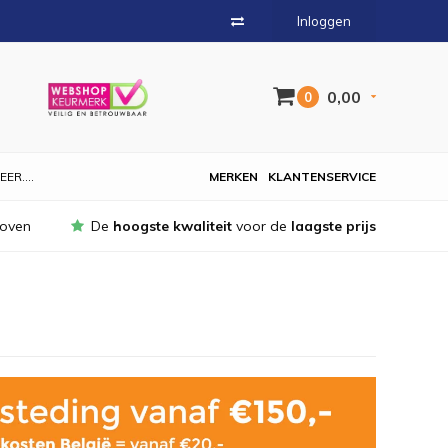
Inloggen
0,00
0
EER....
MERKEN
KLANTENSERVICE
hoven
De
hoogste kwaliteit
voor de
laagste prijs