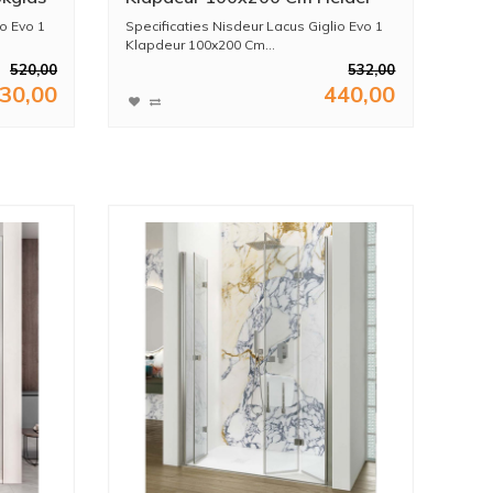
Glas Chroom
io Evo 1
Specificaties Nisdeur Lacus Giglio Evo 1
Klapdeur 100x200 Cm...
520,00
532,00
30,00
440,00