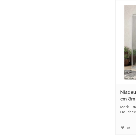
Nisdeu
cm 8mm
Merk: La
Douched
Afmeting 