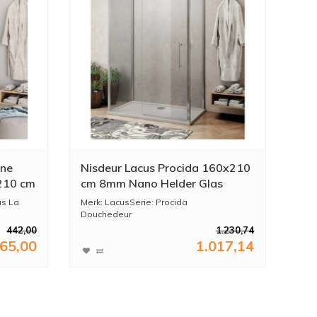
ine
Nisdeur Lacus Procida 160x210
210 cm
cm 8mm Nano Helder Glas
us La
Merk: LacusSerie: Procida
Douchedeur
Afmeting deur: 160x210 ...
442,00
1.230,74
65,00
1.017,14