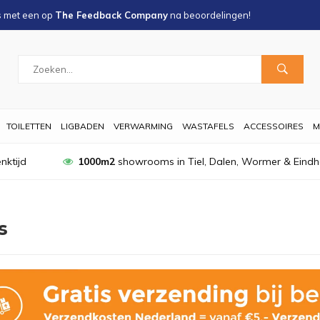
s met een
op
The Feedback Company
na
beoordelingen!
TOILETTEN
LIGBADEN
VERWARMING
WASTAFELS
ACCESSOIRES
M
nktijd
1000m2
showrooms in Tiel, Dalen, Wormer & Eind
s