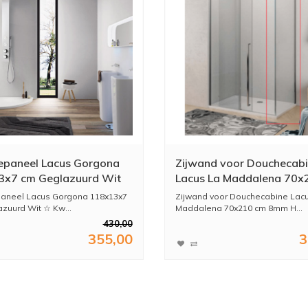
paneel Lacus Gorgona
Zijwand voor Douchecab
3x7 cm Geglazuurd Wit
Lacus La Maddalena 70x
8mm Helder Glas
aneel Lacus Gorgona 118x13x7
Zijwand voor Douchecabine Lac
zuurd Wit ☆ Kw...
Maddalena 70x210 cm 8mm H...
430,00
355,00
3