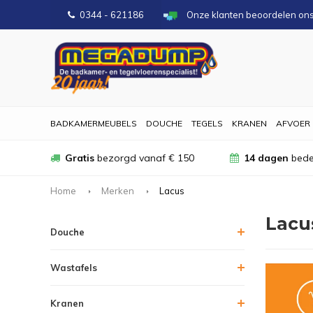
0344 - 621186
Onze klanten beoordelen on
BADKAMERMEUBELS
DOUCHE
TEGELS
KRANEN
AFVOER
Gratis
bezorgd vanaf € 150
14 dagen
bede
Home
Merken
Lacus
Lacu
Douche
Wastafels
Kranen