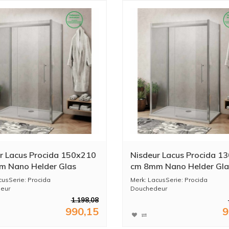
r Lacus Procida 150x210
Nisdeur Lacus Procida 1
 Nano Helder Glas
cm 8mm Nano Helder Gla
cusSerie: Procida
Merk: LacusSerie: Procida
eur
Douchedeur
deur: 150x210 ...
Afmeting deur: 130x210 ...
1.198,08
990,15
9