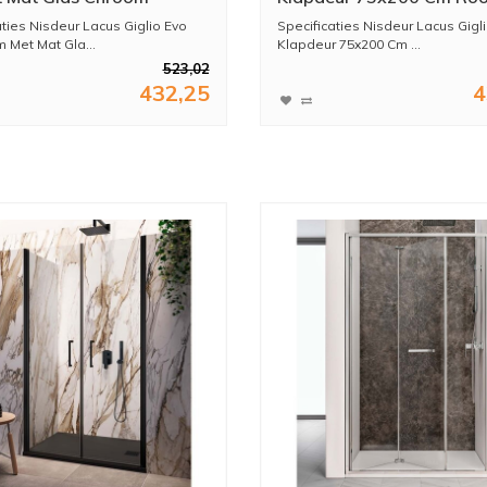
Zwart
aties Nisdeur Lacus Giglio Evo
Specificaties Nisdeur Lacus Gigl
 Met Mat Gla...
Klapdeur 75x200 Cm ...
523,02
432,25
4