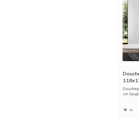
Douche
118x1
Douchep
cm Gegla