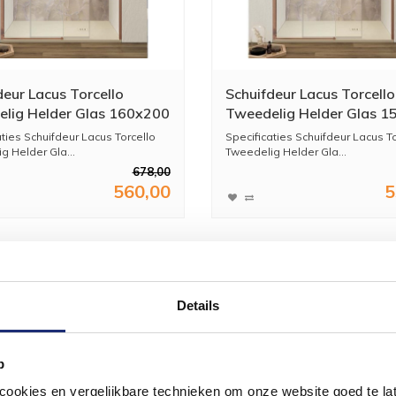
deur Lacus Torcello
Schuifdeur Lacus Torcello
lig Helder Glas 160x200
Tweedelig Helder Glas 
minium Profiel Rose Goud
cm Aluminium Profiel Ro
aties Schuifdeur Lacus Torcello
Specificaties Schuifdeur Lacus To
g Helder Gla...
Tweedelig Helder Gla...
678,00
560,00
5
Details
p
okies en vergelijkbare technieken om onze website goed te late