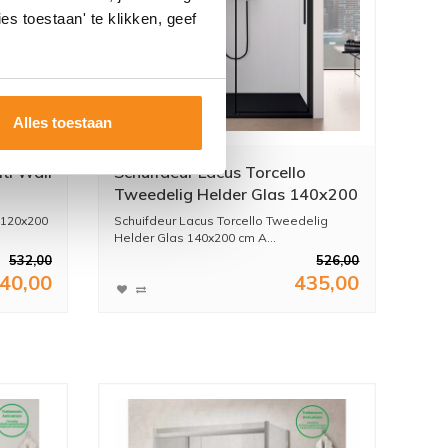
es toestaan' te klikken, geef
Alles toestaan
ti Wall
Schuifdeur Lacus Torcello
Tweedelig Helder Glas 140x200
cm Aluminium Profiel Zwart
 120x200
Schuifdeur Lacus Torcello Tweedelig
Helder Glas 140x200 cm A...
532,00
526,00
40,00
435,00