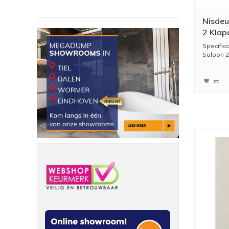
Nisdeu
2 Kla
Helder
Specific
Saloon 2