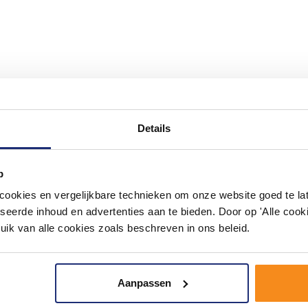
#mijndroombadkamer
Details
ouw badkamer op Instagram met #mijndroombadkamer en tag @m
omgeving vol met unieke badkamerstijlen. Doe je mee?
p
okies en vergelijkbare technieken om onze website goed te late
seerde inhoud en advertenties aan te bieden. Door op 'Alle cooki
uik van alle cookies zoals beschreven in ons beleid.
Aanpassen