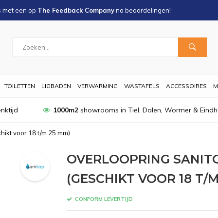
s met een
op
The Feedback Company
na
beoordelingen!
TOILETTEN
LIGBADEN
VERWARMING
WASTAFELS
ACCESSOIRES
M
nktijd
1000m2
showrooms in Tiel, Dalen, Wormer & Eind
hikt voor 18 t/m 25 mm)
OVERLOOPRING SANIT
(GESCHIKT VOOR 18 T/M
CONFORM LEVERTIJD