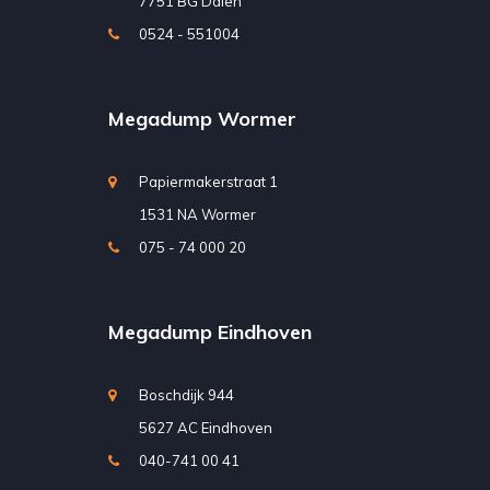
7751 BG Dalen
0524 - 551004
Megadump Wormer
Papiermakerstraat 1
1531 NA Wormer
075 - 74 000 20
Megadump Eindhoven
Boschdijk 944
5627 AC Eindhoven
040-741 00 41