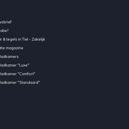
sbrief
atie?
 & tegels in Tiel - Zakelijk
atie magazine
Badkamers
Badkamer "Luxe"
Badkamer "Comfort"
Badkamer "Standaard"