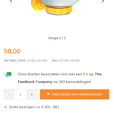
Image
1
/ 2
58,00
ARTIKELCODE
33768-241560
SKU
33768-241560
Onze klanten beoordelen ons met een
8,6
op
The
Feedback Company
na
343
beoordelingen!
-
+
TOEVOEGEN AAN WINKELWAGEN
Gratis bezorgen v.a. € 150,- (NL)