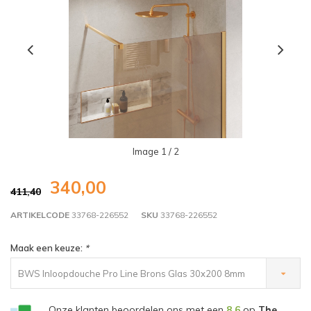
Image
1
/ 2
340,00
411,40
ARTIKELCODE
33768-226552
SKU
33768-226552
Maak een keuze:
*
BWS Inloopdouche Pro Line Brons Glas 30x200 8mm
Nano Coating Goud Profiel en Stang - €340,00
Onze klanten beoordelen ons met een
8,6
op
The