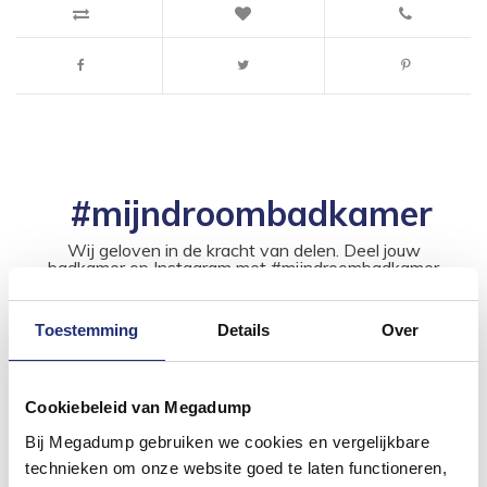
#mijndroombadkamer
Wij geloven in de kracht van delen. Deel jouw
badkamer op Instagram met #mijndroombadkamer
en tag @megadumpnl. Samen bouwen we een
inspirerende omgeving vol met unieke
badkamerstijlen. Doe je mee?
Toestemming
Details
Over
Cookiebeleid van Megadump
Bij Megadump gebruiken we cookies en vergelijkbare
technieken om onze website goed te laten functioneren,