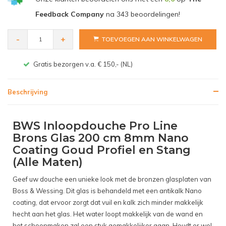
Feedback Company
na
343
beoordelingen!
-
+
TOEVOEGEN AAN WINKELWAGEN
Gratis bezorgen v.a. € 150,- (NL)
Beschrijving
BWS Inloopdouche Pro Line
Brons Glas 200 cm 8mm Nano
Coating Goud Profiel en Stang
(Alle Maten)
Geef uw douche een unieke look met de bronzen glasplaten van
Boss & Wessing. Dit glas is behandeld met een antikalk Nano
coating, dat ervoor zorgt dat vuil en kalk zich minder makkelijk
hecht aan het glas. Het water loopt makkelijk van de wand en
het schoonmaken zal een stuk gemakkelijker gaan. Houdt er wel