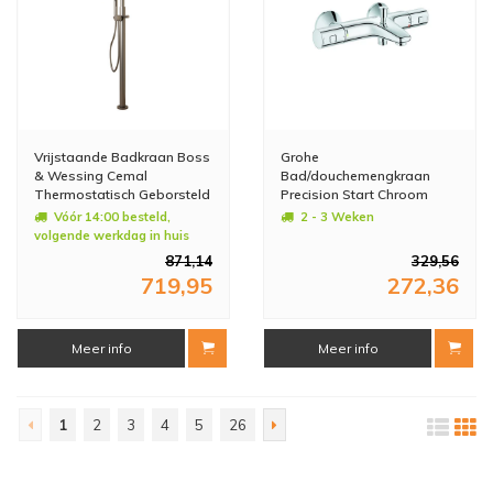
Vrijstaande Badkraan Boss
Grohe
& Wessing Cemal
Bad/douchemengkraan
Thermostatisch Geborsteld
Precision Start Chroom
Staal
Vóór 14:00 besteld,
2 - 3 Weken
volgende werkdag in huis
871,14
329,56
719,95
272,36
Meer info
Meer info
1
2
3
4
5
26