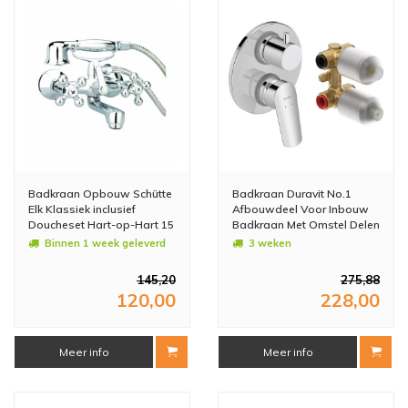
Badkraan Opbouw Schütte
Badkraan Duravit No.1
Elk Klassiek inclusief
Afbouwdeel Voor Inbouw
Doucheset Hart-op-Hart 15
Badkraan Met Omstel Delen
cm Chroom
Inclusief Inbouwdeel
Binnen 1 week geleverd
3 weken
Chroom
145,20
275,88
120,00
228,00
Meer info
Meer info