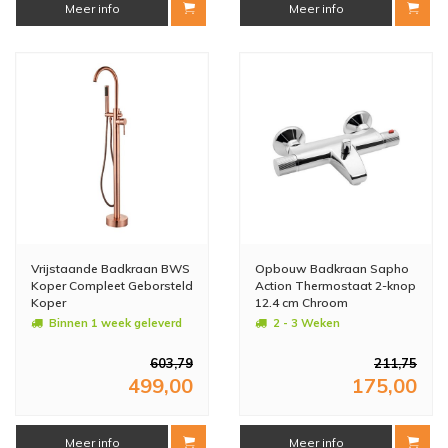
Meer info
Meer info
Vrijstaande Badkraan BWS
Opbouw Badkraan Sapho
Koper Compleet Geborsteld
Action Thermostaat 2-knop
Koper
12.4 cm Chroom
Binnen 1 week geleverd
2 - 3 Weken
603,79
211,75
499,00
175,00
Meer info
Meer info