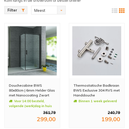
Kom langs in de showroom of bestel online!
Filter
Meest
bekeken
Douchecabine BWS
Thermostatische Badkraan
80x80cm | 6mm Helder Glas
BWS Exclusive 304 RVS met
met Nanocoating Zwart
Handdouche
Voor 14:00 besteld,
Binnen 1 week geleverd
volgende (werk)dag in huis
361,79
240,79
299,00
199,00