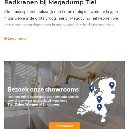
Badkranen bij Megadump Tiel
Elke badkuip heeft natuurlijk een kraan nodig om water te krijgen,
maar welke is de grote vraag, hier bij
Megadump Tiel
hebben we
een groot assortiment met kranen voor elke
badkuip
voor een
goede prijs
Lees meer
Alle kranen zijn van hoge kwaliteit en gemaakt van materialen als
messing zodat de kranen lang meegaan zonder slijtage, alle kranen
kunnen makkelijk gemonteerd worden en zijn gemakkelijk in
gebruik.