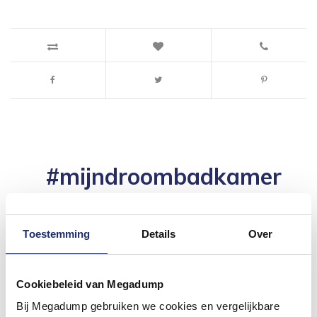
#mijndroombadkamer
Wij geloven in de kracht van delen. Deel jouw
badkamer op Instagram met #mijndroombadkamer
en tag @megadumpnl. Samen bouwen we een
inspirerende omgeving vol met unieke
Toestemming
Details
Over
badkamerstijlen. Doe je mee?
Cookiebeleid van Megadump
Bij Megadump gebruiken we cookies en vergelijkbare