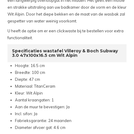
een langwerpig overloopgat in het midden. Het geeft een mooie
en strakke uitstraling aan uw badkamer door de vorm en de kleur
Wit Alpin. Door het diepe bekken en de maat van de wasbak zal
gespetter van water weinig voorkomt.
U heeft de optie om er een clickwaste bij te bestellen voor extra
functionaliteit.
Specificaties wastafel Villeroy & Boch Subway
3.0 47x100x16.5 cm Wit Alpin
Hoogte: 16.5 cm
Breedte: 100 cm
Diepte: 47 cm
Materiaal: TitanCeram
Kleur: Wit Alpin
Aantal kraangaten: 1
Aan de muur te bevestigen: Ja
Incl. sifon: Ja
Fabrieksgarantie: 24 maanden
Diameter afvoer gat: 4.6 cm