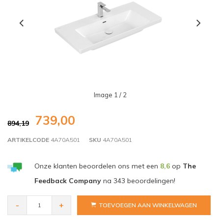
Image
1
/ 2
739,00
894,19
ARTIKELCODE
4A70A501
SKU
4A70A501
Onze klanten beoordelen ons met een
8,6
op
The
Feedback Company
na
343
beoordelingen!
-
+
TOEVOEGEN AAN WINKELWAGEN