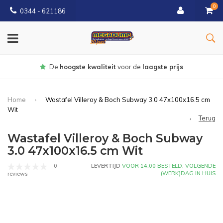
0
0344 - 621186
Gratis
bezorgd vanaf € 150
Home
Wastafel Villeroy & Boch Subway 3.0 47x100x16.5 cm
Wit
Terug
Wastafel Villeroy & Boch Subway
3.0 47x100x16.5 cm Wit
0
LEVERTIJD
VOOR 14:00 BESTELD, VOLGENDE
(WERK)DAG IN HUIS
reviews