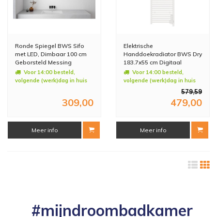
Ronde Spiegel BWS Sifo
Elektrische
met LED, Dimbaar 100 cm
Handdoekradiator BWS Dry
Geborsteld Messing
183.7x55 cm Digitaal
1000W Wit
Voor 14:00 besteld,
Voor 14:00 besteld,
volgende (werk)dag in huis
volgende (werk)dag in huis
579,59
309,00
479,00
Meer info
Meer info
#mijndroombadkamer