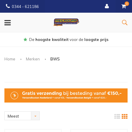
0
0344 - 621186
Gratis
bezorgd vanaf € 150
Home
Merken
BWS
Meest
bekeken