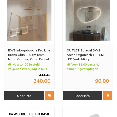
BWS Inloopdouche Pro Line
OUTLET Spiegel BWS
Brons Glas 200 cm 8mm
Archa Organisch 120 CM
Nano Coating Goud Profiel
LED Verlichting
en Stang (Alle Maten)
Voor 14:00 besteld,
Voor 14:00 besteld,
volgende (werk)dag in huis
binnen 2 (werk)dagen
geleverd
411,40
340,00
90,00
Meer info
Meer info