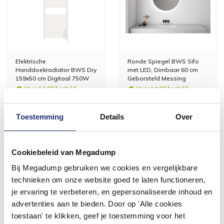
Elektrische
Ronde Spiegel BWS Sifo
Handdoekradiator BWS Dry
met LED, Dimbaar 60 cm
159x50 cm Digitaal 750W
Geborsteld Messing
Wit
Voor 14:00 besteld,
Voor 14:00 besteld,
volgende (werk)dag in huis
volgende (werk)dag in huis
494,89
Toestemming
Details
Over
409,00
229,00
Meer info
Meer info
Cookiebeleid van Megadump
Bij Megadump gebruiken we cookies en vergelijkbare
technieken om onze website goed te laten functioneren,
je ervaring te verbeteren, en gepersonaliseerde inhoud en
advertenties aan te bieden. Door op 'Alle cookies
toestaan' te klikken, geef je toestemming voor het