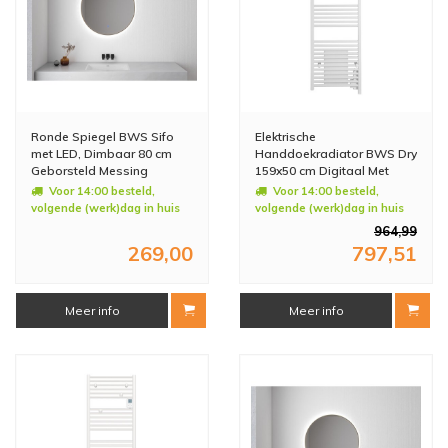
Ronde Spiegel BWS Sifo
Elektrische
met LED, Dimbaar 80 cm
Handdoekradiator BWS Dry
Geborsteld Messing
159x50 cm Digitaal Met
Blower 1750W Wit
Voor 14:00 besteld,
Voor 14:00 besteld,
volgende (werk)dag in huis
volgende (werk)dag in huis
964,99
269,00
797,51
Meer info
Meer info