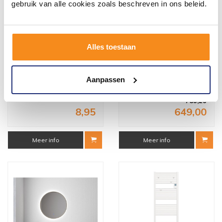
gebruik van alle cookies zoals beschreven in ons beleid.
Alles toestaan
Montagekit BWS Otis High
Elektrische
Tack 290 ML
Handdoekradiator BWS Dry
183.7x55 cm Digitaal Met
Aanpassen
Blower 2000W Wit
Binnen 1 week geleverd
Voor 14:00 besteld,
volgende (werk)dag in huis
785,29
8,95
649,00
Meer info
Meer info