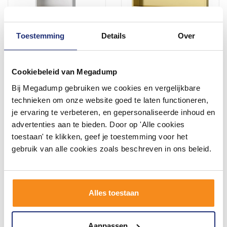
Toestemming
Details
Over
Inbouwnis Luca Sanitair
Inbouwnis Luca Sanitair
30x30x6,5cm RVS Mat Wit
60x30x6,5cm RVS
PVD + LED verlichting
Geborsteld Goud PVD
Cookiebeleid van Megadump
6-8 weken
6-8 weken
Bij Megadump gebruiken we cookies en vergelijkbare
325,49
437,77
technieken om onze website goed te laten functioneren,
325,49
361,79
je ervaring te verbeteren, en gepersonaliseerde inhoud en
advertenties aan te bieden. Door op 'Alle cookies
toestaan' te klikken, geef je toestemming voor het
Meer info
Meer info
gebruik van alle cookies zoals beschreven in ons beleid.
Alles toestaan
Aanpassen