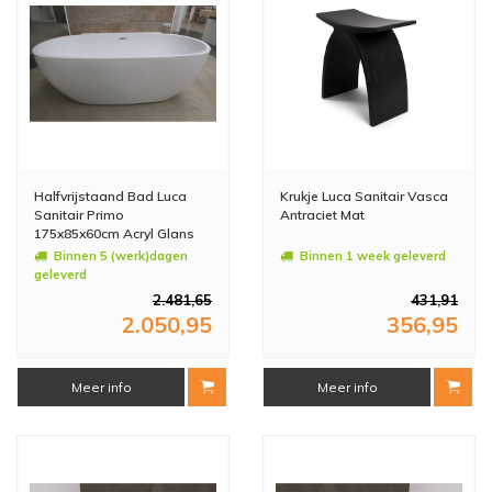
Halfvrijstaand Bad Luca
Krukje Luca Sanitair Vasca
Sanitair Primo
Antraciet Mat
175x85x60cm Acryl Glans
Wit Met Overloop
Binnen 5 (werk)dagen
Binnen 1 week geleverd
geleverd
2.481,65
431,91
2.050,95
356,95
Meer info
Meer info