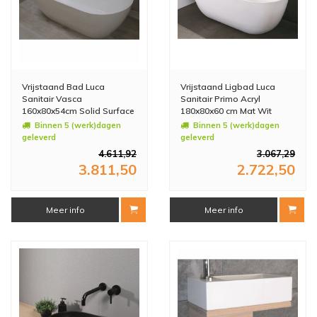
Vrijstaand Bad Luca
Vrijstaand Ligbad Luca
Sanitair Vasca
Sanitair Primo Acryl
160x80x54cm Solid Surface
180x80x60 cm Mat Wit
Mat Wit
(inclusief afvoer en sifon)
Binnen 5 (werk)dagen
Binnen 5 (werk)dagen
geleverd
geleverd
4.611,92
3.067,29
3.811,50
2.722,50
Meer info
Meer info