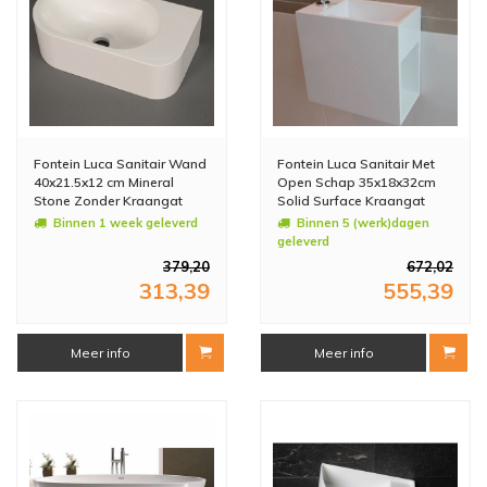
Fontein Luca Sanitair Wand
Fontein Luca Sanitair Met
40x21.5x12 cm Mineral
Open Schap 35x18x32cm
Stone Zonder Kraangat
Solid Surface Kraangat
Glans Wit Rechts
Links
Binnen 1 week geleverd
Binnen 5 (werk)dagen
geleverd
379,20
672,02
313,39
555,39
Meer info
Meer info