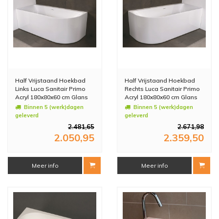
Half Vrijstaand Hoekbad
Half Vrijstaand Hoekbad
Links Luca Sanitair Primo
Rechts Luca Sanitair Primo
Acryl 180x80x60 cm Glans
Acryl 180x80x60 cm Glans
Wit (inclusief afvoer en
Wit (inclusief afvoer en
Binnen 5 (werk)dagen
Binnen 5 (werk)dagen
sifon)
sifon)
geleverd
geleverd
2.481,65
2.671,98
2.050,95
2.359,50
Meer info
Meer info