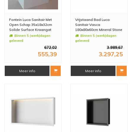
Fontein Luca Sanitair Met
Vrijstaand Bad Luca
Open Schap 35x18x32cm
Sanitair Vasca
Solide Surface Kraangat
180x80x60cm Mineral Stone
Rechts
Glans Wit
Binnen 5 (werk)dagen
Binnen 5 (werk)dagen
geleverd
geleverd
672,02
3.989,67
555,39
3.297,25
Meer info
Meer info