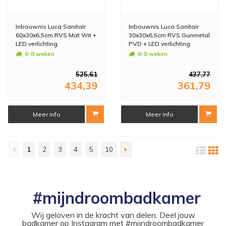
Inbouwnis Luca Sanitair
Inbouwnis Luca Sanitair
60x30x6,5cm RVS Mat Wit +
30x30x6,5cm RVS Gunmetal
LED verlichting
PVD + LED verlichting
6-8 weken
6-8 weken
525,61
437,77
434,39
361,79
Meer info
Meer info
1
2
3
4
5
10
#mijndroombadkamer
Wij geloven in de kracht van delen. Deel jouw
badkamer op Instagram met #mijndroombadkamer