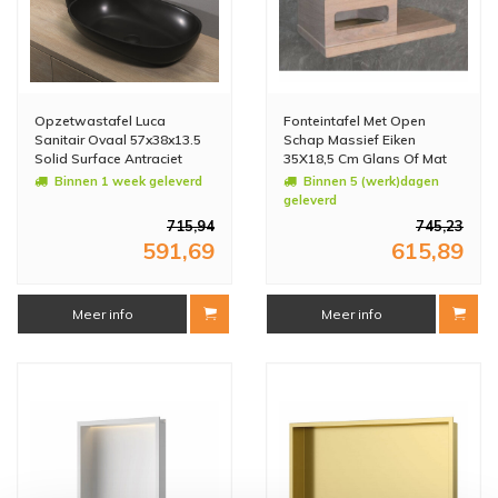
Opzetwastafel Luca
Fonteintafel Met Open
Sanitair Ovaal 57x38x13.5
Schap Massief Eiken
Solid Surface Antraciet
35X18,5 Cm Glans Of Mat
Wit (Kraangat Links Of
Binnen 1 week geleverd
Binnen 5 (werk)dagen
Rechts)
geleverd
715,94
745,23
591,69
615,89
Meer info
Meer info