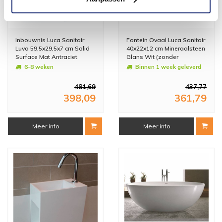
Inbouwnis Luca Sanitair
Fontein Ovaal Luca Sanitair
Luva 59,5x29,5x7 cm Solid
40x22x12 cm Mineraalsteen
Surface Mat Antraciet
Glans Wit (zonder
kraangat)
6-8 weken
Binnen 1 week geleverd
481,69
437,77
398,09
361,79
Meer info
Meer info