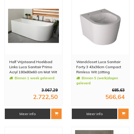
Half Vrijstaand Hoekbad
Wandcloset Luca Sanitair
Links Luca Sanitair Primo
Forty 3 43x36cm Compact
Acryl 180x80x60 cm Mat Wit
Rimless Wit (zitting
(inclusief afvoer en sifon)
optioneel)
Binnen 1 week geleverd
Binnen 5 (werk)dagen
geleverd
3.067,29
685,63
2.722,50
566,64
Meer info
Meer info